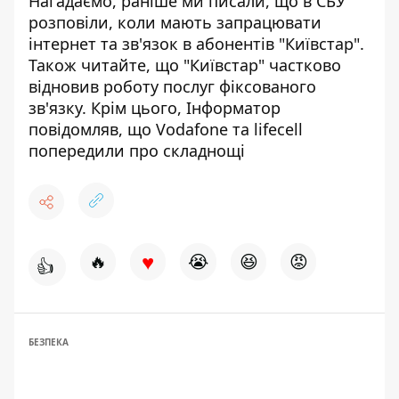
Нагадаємо, раніше ми писали, що
в СБУ
розповіли, коли мають запрацювати
інтернет та зв'язок в абонентів "Київстар"
.
Також читайте, що
"Київстар" частково
відновив роботу послуг фіксованого
зв'язку
. Крім цього, Інформатор
повідомляв, що
Vodafone та lifecell
попередили про складнощі
♥
🔥
😭
😆
😡
👍
БЕЗПЕКА