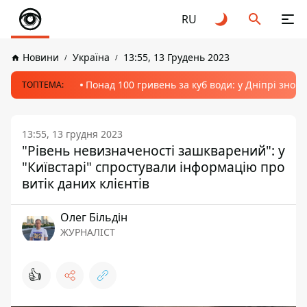
RU
Новини
Україна
13:55, 13 Грудень 2023
Понад 100 гривень за куб води: у Дніпрі знов
ТОПТЕМА:
13:55, 13 грудня 2023
"Рівень невизначеності зашкварений": у
"Київстарі" спростували інформацію про
витік даних клієнтів
Олег Більдін
ЖУРНАЛІСТ
👍