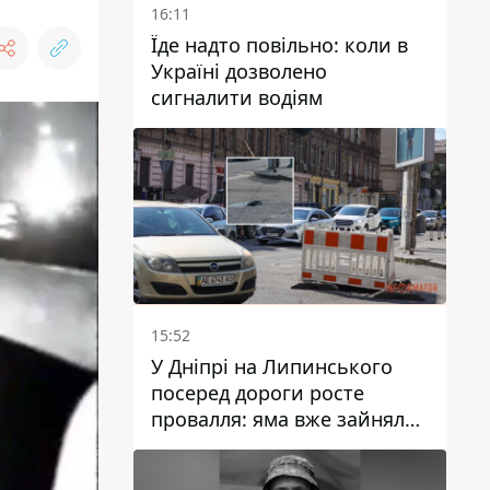
16:11
Їде надто повільно: коли в
Україні дозволено
сигналити водіям
15:52
У Дніпрі на Липинського
посеред дороги росте
провалля: яма вже зайняла
смугу руху