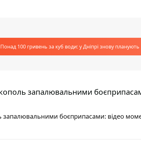
Понад 100 гривень за куб води: у Дніпрі знову планують
 Нікополь запалювальними боєприпаса
оль запалювальними боєприпасами: відео мом