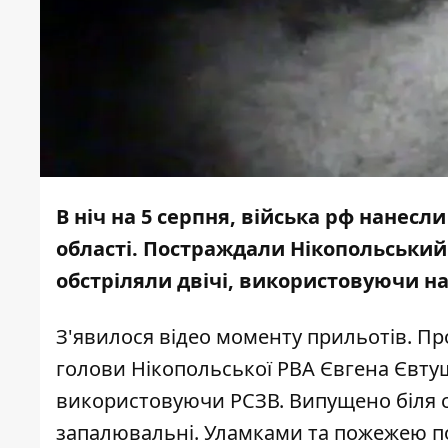
В ніч на 5 серпня, війська рф
нанесли
області. Постраждали Нікопольський
обстріляли двічі, використовуючи н
З'явилося відео моменту прильотів. П
голови Нікопольської РВА Євгена Євтуш
використовуючи РСЗВ. Випущено біля со
запалювальні. Уламками та пожежею по