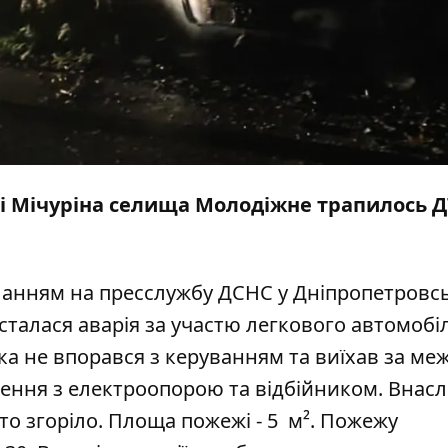
иці Мічуріна селища Молодіжне трапилось Д
ланням на пресслужбу ДСНС у Дніпропетровс
талася аварія за участю легкового автомобі
ка не впорався з керуванням та виїхав за меж
ення з електроопорою та відбійником. Внасл
то згоріло. Площа пожежі - 5
м².
Пожежу