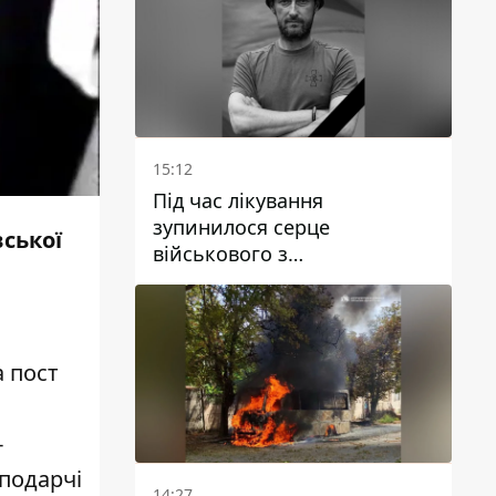
15:12
Під час лікування
зупинилося серце
вської
військового з
Дніпропетровської області
Ростислава Лупашка
а
пост
-
подарчі
14:27