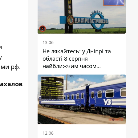
13:06
и
Не лякайтесь: у Дніпрі та
у
області 8 серпня
найближчим часом
ами рф.
очікується гроза
Жахалов
12:08