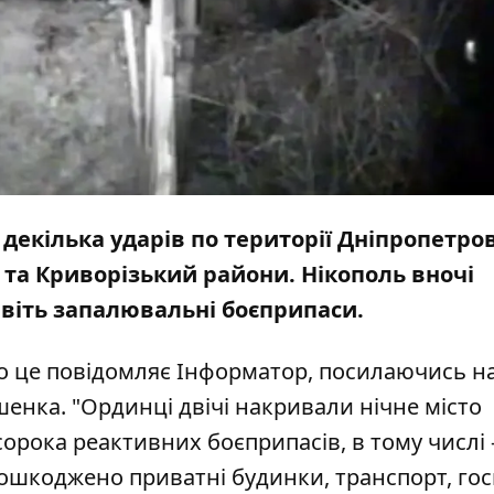
декілька ударів по території Дніпропетро
 та Криворізький райони. Нікополь вночі
авіть запалювальні боєприпаси.
ро це повідомляє
Інформатор
, посилаючись н
енка. "Ординці двічі накривали нічне місто
рока реактивних боєприпасів, в тому числі 
шкоджено приватні будинки, транспорт, гос