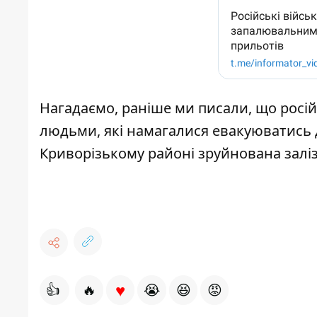
Нагадаємо, раніше ми писали, що росій
людьми, які намагалися евакуюватись д
Криворізькому районі зруйнована заліз
♥
👍
🔥
😭
😆
😡