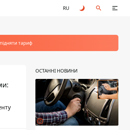
RU
 підняти тариф
ОСТАННІ НОВИНИ
ми:
енту