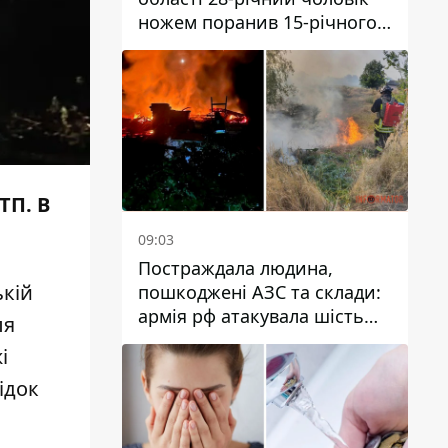
ножем поранив 15-річного
хлопця
ТП. В
09:03
Постраждала людина,
ькій
пошкоджені АЗС та склади:
армія рф атакувала шість
ля
районів Дніпропетровської
і
області
ідок