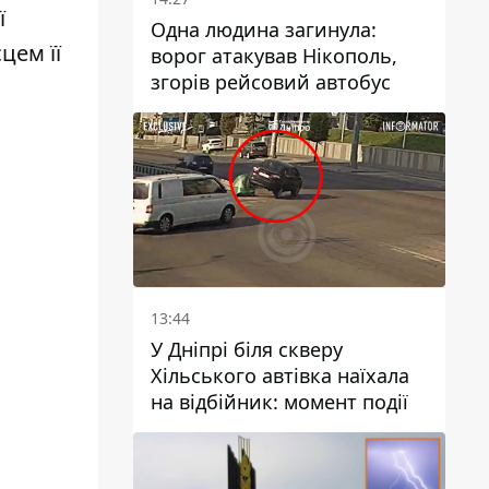
ї
Одна людина загинула:
цем її
ворог атакував Нікополь,
згорів рейсовий автобус
13:44
У Дніпрі біля скверу
Хільського автівка наїхала
на відбійник: момент події