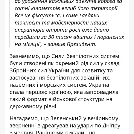
до ураження важливих об’єктів ворога за
сотні кілометрів вглиб його території.
Все це фіксується, і саме завдяки
точності та майстерності наших
операторів втрати росії вже давно
перейшли за 30 тисяч вбитих і поранених
на місяць”, –
заявив
Президент.
Зазначимо, що Сили безпілотних систем
були створені як окремий рід сил у складі
Збройних сил України для розвитку та
застосування безпілотних авіаційних,
наземних і морських систем. Україна
стала першою країною, яка запровадила
такий формат військової структури на
державному рівні.
Нагадаємо, що
Зеленський у вечірньому
зверненні відреагував на удари по Дніпру
3 червня
. Раніше ми писали, що