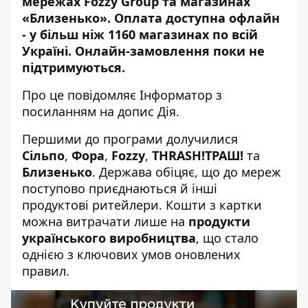
мережах Fozzy Group та магазинах
«Близенько». Оплата доступна офлайн
- у більш ніж 1160 магазинах по всій
Україні. Онлайн-замовлення поки не
підтримуються.
Про це повідомляє Інформатор з
посиланням на
допис Дія
.
Першими до програми долучилися
Сільпо
,
Фора
,
Fozzy
,
THRASH!ТРАШ!
та
Близенько
. Держава обіцяє, що до мереж
поступово приєднаються й інші
продуктові ритейлери. Кошти з картки
можна витрачати лише на
продукти
українського виробництва
, що стало
однією з ключових умов оновлених
правил.