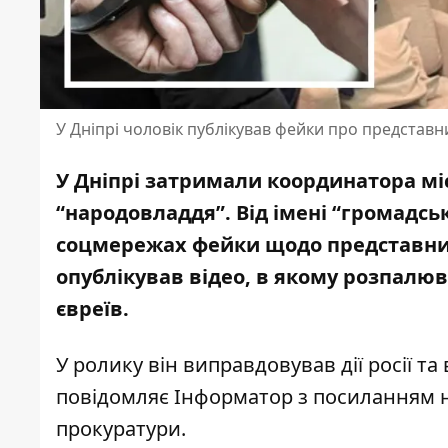
У Дніпрі чоловік публікував фейки про представн
У Дніпрі затримали координатора міс
“народовладдя”. Від імені “громадсь
соцмережах фейки щодо представник
опублікував відео, в якому розпалю
євреїв.
У ролику він виправдовував дії росії 
повідомляє Інформатор з посиланням 
прокуратури
.