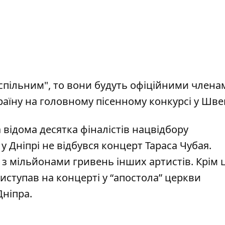
спільним", то вони будуть офіційними члена
аїну на головному пісенному конкурсі у Швец
 відома десятка фіналістів нацвідбору
о
у Дніпрі
не відбувся концерт Тараса Чубая
.
з мільйонами гривень інших артистів. Крім 
иступав на концерті у “апостола” церкви
Дніпра
.