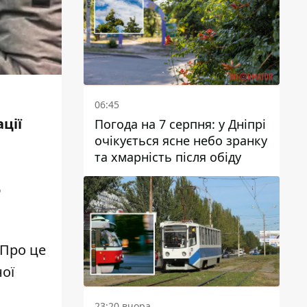
06:45
ції
Погода на 7 серпня: у Дніпрі
очікується ясне небо зранку
та хмарність після обіду
о
 Про це
ої
23:20 вчора