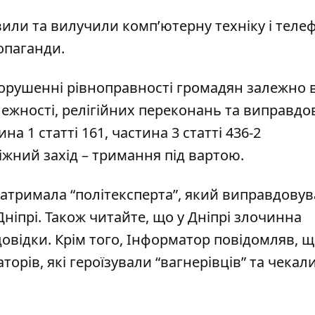
ли та вилучили комп’ютерну техніку і телеф
опаганди.
орушенні рівноправності громадян залежно ві
алежності, релігійних переконань та виправдо
на 1 статті 161, частина 3 статті 436-2
іжний захід – тримання під вартою.
затримала “політексперта”, який виправдовув
Дніпрі
. Також читайте, що у Дніпрі злочинна
довідки
. Крім того, Інформатор повідомляв, 
торів, які г
ероїзували “вагнерівців” та чекал