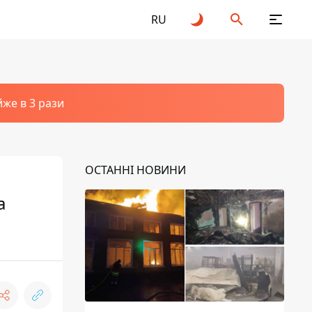
RU
йже в 3 рази
ОСТАННІ НОВИНИ
а