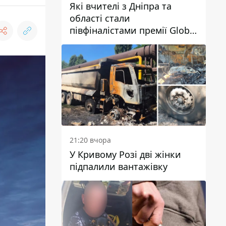
Які вчителі з Дніпра та
області стали
півфіналістами премії Global
Teacher Prize Ukraine 2026
21:20 вчора
У Кривому Розі дві жінки
підпалили вантажівку