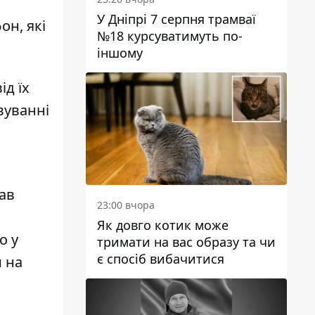
У Дніпрі 7 серпня трамваї
он, які
№18 курсуватимуть по-
іншому
д їх
вуванні
ав
23:00 вчора
Як довго котик може
що
у
тримати на вас образу та чи
є спосіб вибачитися
и на