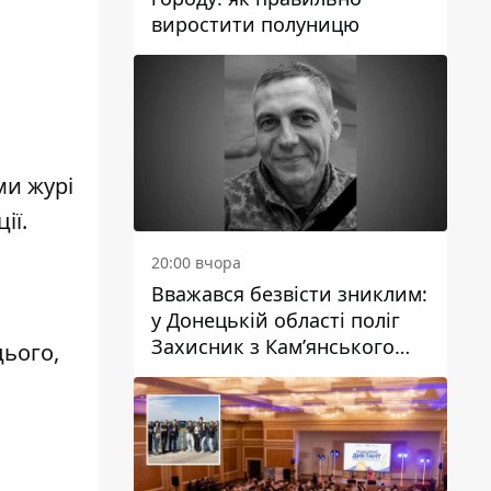
виростити полуницю
ми журі
ії.
20:00 вчора
Вважався безвісти зниклим:
у Донецькій області поліг
Захисник з Кам’янського
цього,
Антон Красовський