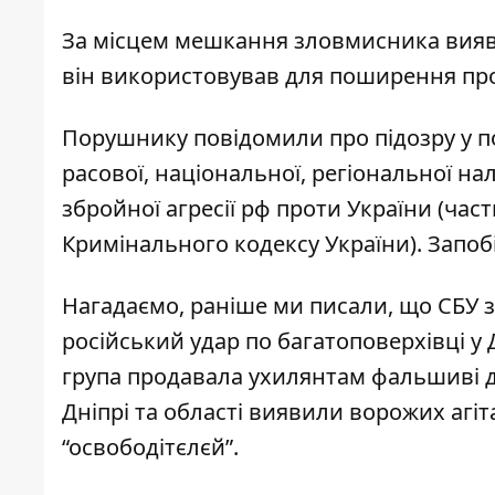
За місцем мешкання зловмисника вияви
він використовував для поширення пр
Порушнику повідомили про підозру у п
расової, національної, регіональної н
збройної агресії рф проти України (части
Кримінального кодексу України). Запоб
Нагадаємо, раніше ми писали, що
СБУ 
російський удар по багатоповерхівці у 
група
продавала ухилянтам фальшиві 
Дніпрі та області виявили ворожих агіта
“освободітєлєй”
.