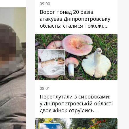
09:00
Ворог понад 20 разів
атакував Дніпропетровську
область: сталися пожежі,
постраждали будинки,
інфраструктура та авто
08:01
Переплутали з сироїжками:
у Дніпропетровській області
двоє жінок отруїлись
грибами