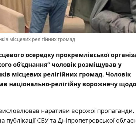
иків місцевих релігійних громад
цевого осередку прокремлівської організа
кого об’єднання” чоловік розміщував у
ів місцевих релігійних громад. Чоловік
вав національно-релігійну ворожнечу щод
та висловлював наративи ворожої пропаганди.
на
публікації СБУ
та
Дніпропетровської обласн