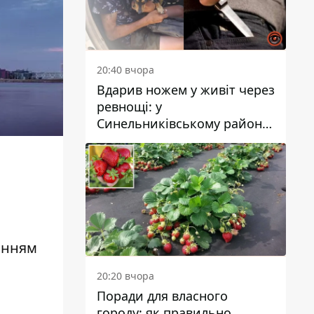
20:40 вчора
Вдарив ножем у живіт через
ревнощі: у
Синельниківському районі
затримали 49-річного
чоловіка за вбивство
анням
20:20 вчора
Поради для власного
городу: як правильно