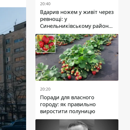
20:40
Вдарив ножем у живіт через
ревнощі: у
Синельниківському районі
затримали 49-річного
чоловіка за вбивство
20:20
Поради для власного
городу: як правильно
виростити полуницю