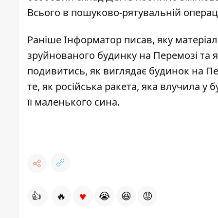
Всього в пошуково-рятувальній операці
Раніше Інформатор писав, яку матеріа
зруйнованого будинку на Перемозі та
я
подивитись,
як виглядає будинок на П
те, як російська ракета, яка влучила у 
її маленького сина
.
♥
👍
🔥
😭
😆
😡