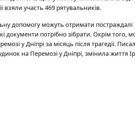
ї взяли участь 469 рятувальників.
льну допомогу можуть отримати постраждалі
кі документи потрібно зібрати
. Окрім того, 
еремозі
у Дніпрі за місяць після трагедії. Писа
будинок на Перемозі у Дніпрі,
змінила життя І