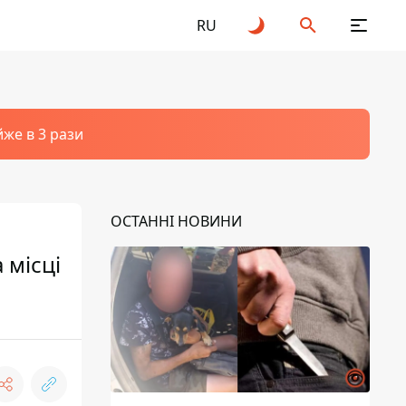
RU
йже в 3 рази
ОСТАННІ НОВИНИ
 місці