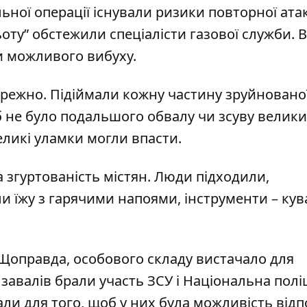
льної операції існували ризики повторної ата
ьоту” обстежили спеціалісти газової служби. 
и можливого вибуху.
режно. Підіймали кожну частину зруйновано
б не було подальшого обвалу чи зсуву велик
великі уламки могли впасти.
 згуртованість містян. Люди підходили,
 їжу з гарячими напоями, інструменти – кув
 Щоправда, особового складу вистачало для
авалів брали участь ЗСУ і Національна поліц
ли для того, щоб у них була можливість відп