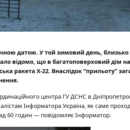
агічною датою. У той зимовий день, близько 
стало відомо, що в багатоповерховий дім н
ька ракета Х-22. Внаслідок “прильоту” за
анення.
рдинаційного центра ГУ ДСНС в Дніпропетро
алістам Інформатора Україна
, як саме прохо
над 60 годин — повідомляє Інформатор.