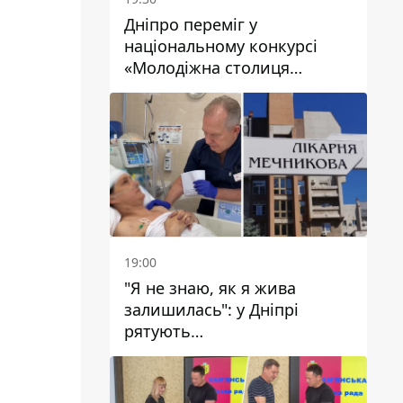
Дніпро переміг у
національному конкурсі
«Молодіжна столиця
України – 2026»
19:00
"Я не знаю, як я жива
залишилась": у Дніпрі
рятують
військовослужбовицю та
мати чотирьох дітей, яку
поранив КАБ