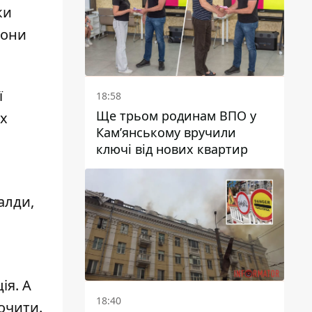
ки
Вони
ї
18:58
Ще трьом родинам ВПО у
их
Кам’янському вручили
ключі від нових квартир
алди,
ія. А
18:40
очити.