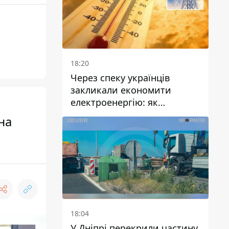
18:20
Через спеку українців
закликали економити
електроенергію: як
уникнути перевантаження
на
мереж
18:04
У Дніпрі перекрили частину