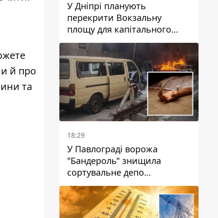
У Дніпрі планують
перекрити Вокзальну
площу для капітального
ремонту будинку, в який
влучила ворожа ракета: які
можете
терміни
ли й про
рини та
18:29
У Павлограді ворожа
"Бандероль" знищила
сортувальне депо
"Укрпошти" та вбила двох
працівниць