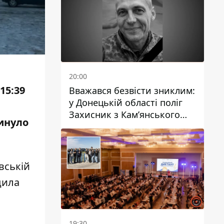
20:00
15:39
Вважався безвісти зниклим:
у Донецькій області поліг
а
Захисник з Кам’янського
гинуло
Антон Красовський
вській
дила
19:30