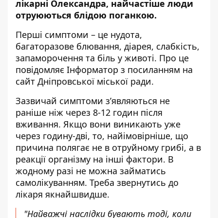
лікарні Олександра, найчастіше люди
отруюються блідою поганкою.
Перші симптоми – це нудота,
багаторазове блювання, діарея, слабкість,
запаморочення та біль у животі. Про це
повідомляє Інформатор з посиланням на
сайт Дніпровської міської ради
.
Зазвичай симптоми з’являються не
раніше ніж через 8-12 годин після
вживання. Якщо вони виникають уже
через годину-дві, то, найімовірніше, що
причина полягає не в отруйному грибі, а в
реакції організму на інші фактори. В
жодному разі не можна займатись
самолікуванням. Треба звернутись до
лікаря якнайшвидше.
"Найважчі наслідки бувають тоді, коли