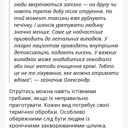
люди звертаються запізно — на другу чи
навіть третю добу після отруєння. На
той момент токсини вже руйнують
печінку, і шансів урятувати людину
значно менше. Саме це найчастіше
призводить до летальних випадків. У
лікарні пацієнтам проводять внутрішню
детоксикацію, подають кисень. У важких
випадках може знадобитися гемодіаліз
або інші методи очищення крові. Тобто
це не те лікування, яке можна отримати
вдома", — зазначив Олександр.
Отруїтись можна навіть їстівними
грибами, якщо їх неправильно
приготувати. Кожен вид потребує своєї
термічної обробки. Особливо
обережними слід бути людям із
хронічними захворюваннями шлунка,