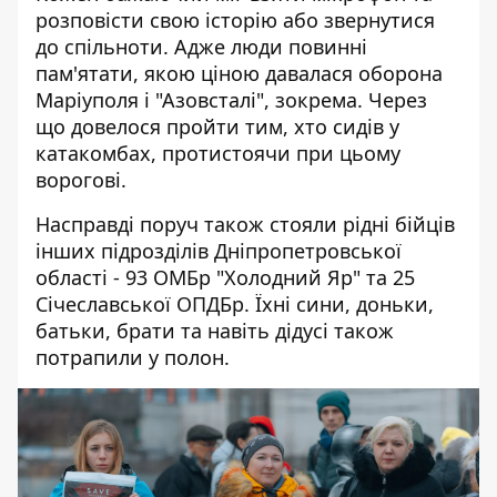
розповісти свою історію або звернутися
до спільноти. Адже люди повинні
пам'ятати, якою ціною давалася оборона
Маріуполя і "Азовсталі", зокрема. Через
що довелося пройти тим, хто сидів у
катакомбах, протистоячи при цьому
ворогові.
Насправді поруч також стояли рідні бійців
інших підрозділів Дніпропетровської
області - 93 ОМБр "Холодний Яр" та 25
Січеславської ОПДБр. Їхні сини, доньки,
батьки, брати та навіть дідусі також
потрапили у полон.