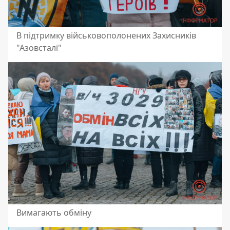
В підтримку військовополонених Захисників
"Азовсталі"
Вимагають обміну