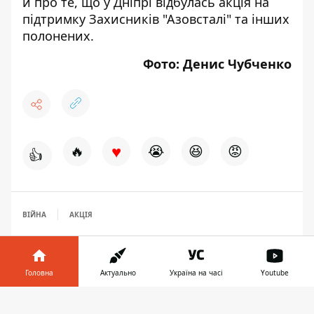
й про те, що
у Дніпрі відбулась акція на
підтримку Захисників "Азовсталі" та інших
полонених
.
Фото: Денис Чубченко
♥
🔥
😭
😆
😡
👍
ВІЙНА
АКЦІЯ
Головна
Актуально
Україна на часі
Youtube
Інформатор у
Завантажити