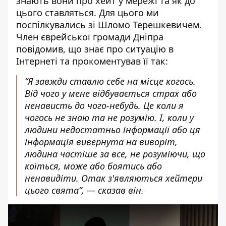
знають вони про хейт у мережі та як до
цього ставляться. Для цього ми
поспілкувались зі Шломо Терешкевичем.
Член єврейської громади Дніпра
повідомив, що знає про ситуацію в
Інтернеті та прокоментував її так:
“Я завжди ставлю себе на місце когось.
Від чого у мене відбувається страх або
ненависть до чого-небудь. Це коли я
чогось не знаю та не розумію. І, коли у
людини недостатньо інформації або ця
інформація вивернута на виворіт,
людина частіше за все, не розуміючи, що
коїться, може або боятись або
ненавидіти. Отак з'являються хейтери
цього свята”, — сказав він.