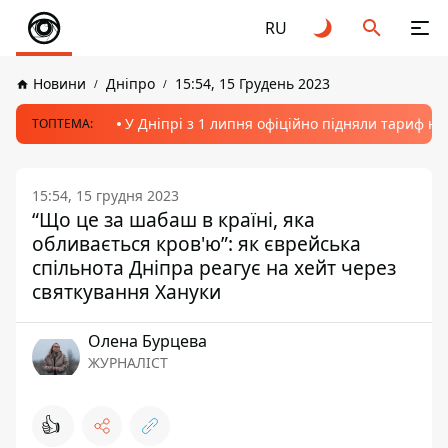
RU
Новини
Дніпро
15:54, 15 Грудень 2023
У Дніпрі з 1 липня офіційно підняли тариф на
ТОПТЕМА:
15:54, 15 грудня 2023
“Що це за шабаш в країні, яка
обливається кров'ю”: як єврейська
спільнота Дніпра реагує на хейт через
святкування Хануки
Олена Бурцева
ЖУРНАЛІСТ
👍