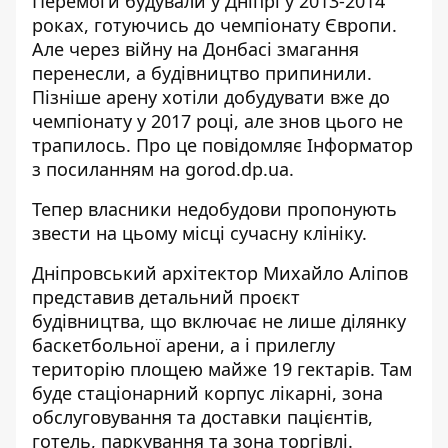
Перемоги будували у Дніпрі у 2013-2014
роках, готуючись до чемпіонату Європи.
Але через війну на Донбасі змагання
перенесли, а будівництво припинили.
Пізніше арену хотіли добудувати вже до
чемпіонату у 2017 році, але знов цього не
трапилось.
Про це повідомляє Інформатор
з посиланням на
gorod.dp.ua
.
Тепер власники недобудови пропонують
звести на цьому місці сучасну клініку.
Дніпровський архітектор Михайло Аліпов
представив детальний проєкт
будівництва, що включає не лише ділянку
баскетбольної арени, а і прилеглу
територію площею майже 19 гектарів. Там
буде стаціонарний корпус лікарні, зона
обслуговування та доставки пацієнтів,
готель, паркування та зона торгівлі.