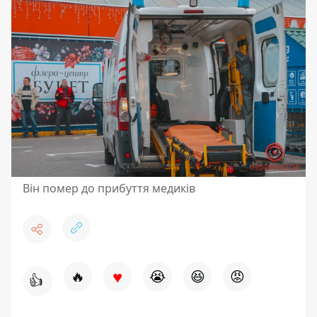
Він помер до прибуття медиків
♥
🔥
😭
😆
😡
👍