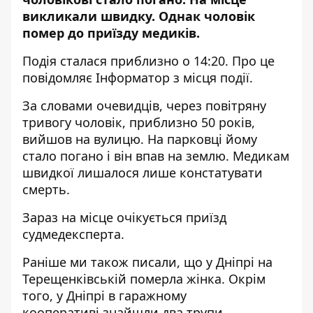
викликали швидку. Однак чоловік
помер до приїзду медиків
.
Подія сталася приблизно о 14:20. Про це
повідомляє Інформатор з місця події.
За словами очевидців, через повітряну
тривогу чоловік, приблизно 50 років,
вийшов на вулицю. На парковці йому
стало погано і він впав на землю. Медикам
швидкої лишалося лише констатувати
смерть.
Зараз на місце очікується приїзд
судмедексперта.
Раніше ми також писали, що у Дніпрі на
Терещенківській
померла жінка
. Окрім
того, у Дніпрі в гаражному
кооперативі
знайшли два трупи
.