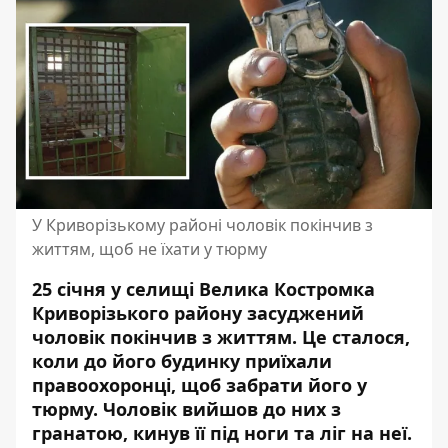
У Криворізькому районі чоловік покінчив з
життям, щоб не їхати у тюрму
25 січня у селищі Велика Костромка
Криворізького району засуджений
чоловік покінчив з життям. Це сталося,
коли до його будинку приїхали
правоохоронці, щоб забрати його у
тюрму. Чоловік вийшов до них з
гранатою, кинув її під ноги та ліг на неї.