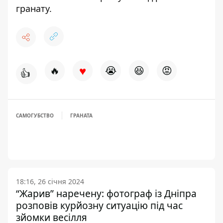
гранату
.
♥
🔥
😭
😆
😡
👍
САМОГУБСТВО
ГРАНАТА
18:16, 26 січня 2024
“Жарив” наречену: фотограф із Дніпра
розповів курйозну ситуацію під час
зйомки весілля