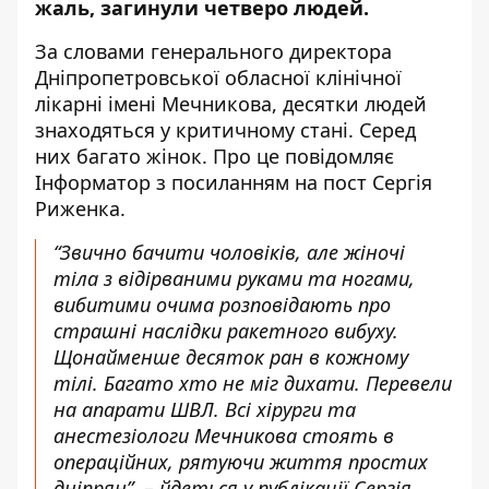
жаль, загинули четверо людей.
За словами генерального директора
Дніпропетровської обласної клінічної
лікарні імені Мечникова, десятки людей
знаходяться у критичному стані. Серед
них багато жінок. Про це повідомляє
Інформатор з посиланням на
пост Сергія
Риженка
.
“Звично бачити чоловіків, але жіночі
тіла з відірваними руками та ногами,
вибитими очима розповідають про
страшні наслідки ракетного вибуху.
Щонайменше десяток ран в кожному
тілі. Багато хто не міг дихати. Перевели
на апарати ШВЛ. Всі хірурги та
анестезіологи Мечникова стоять в
операційних, рятуючи життя простих
дніпрян”, – йдеться у публікації Сергія