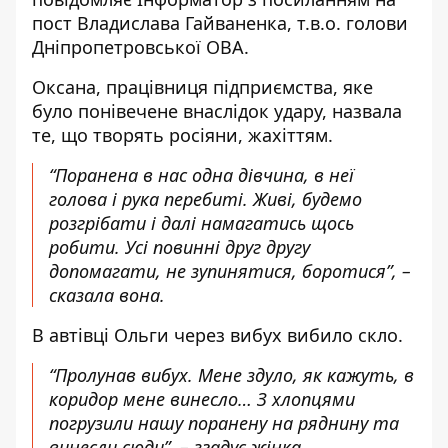
пост Владислава Гайваненка, т.в.о. голови
Дніпропетровської ОВА
.
Оксана, працівниця підприємства, яке
було понівечене внаслідок удару, назвала
те, що творять росіяни, жахіттям.
“Поранена в нас одна дівчина, в неї
голова і рука перебиті. Живі, будемо
розгрібати і далі намагатись щось
робити. Усі повинні друг другу
допомагати, не зупинятися, боротися”, –
сказала вона.
В автівці Ольги через вибух вибило скло.
“Пролунав вибух. Мене здуло, як кажуть, в
коридор мене винесло… З хлопцями
погрузили нашу поранену на ряднину та
винесли сюди”, – згадує жінка.