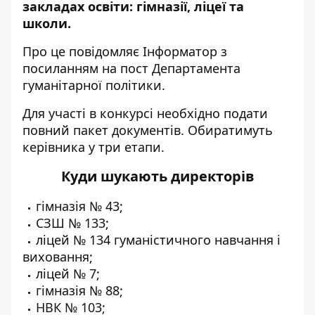
закладах освіти: гімназії, ліцеї та
школи.
Про це повідомляє Інформатор з
посиланням на
пост Департамента
гуманітарної політики
.
Для участі в конкурсі необхідно подати
повний пакет документів. Обиратимуть
керівника у три етапи.
Куди шукають директорів
гімназія № 43;
СЗШ № 133;
ліцей № 134 гуманістичного навчання і
виховання;
ліцей № 7;
гімназія № 88;
НВК № 103;