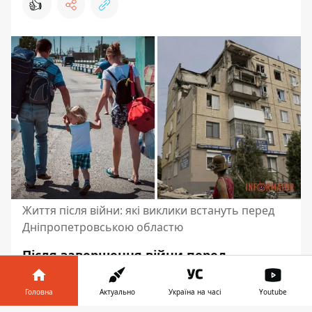
👍
Життя після війни: які виклики встануть перед
Дніпропетровською областю
Після завершення війни перед
Дніпропетровською областю постануть
нові виклики. Мова йде про зростання
Головна
Актуально
Україна на часі
Youtube
чисельності населення через міграцію,