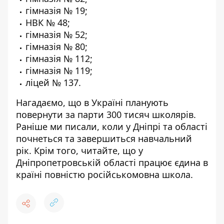
гімназія № 19;
НВК № 48;
гімназія № 52;
гімназія № 80;
гімназія № 112;
гімназія № 119;
ліцей № 137.
Нагадаємо, що в Україні планують
повернути за парти 300 тисяч школярів
.
Раніше ми писали, коли у Дніпрі та області
почнеться та завершиться навчальний
рік
. Крім того, читайте, що у
Дніпропетровській області
працює єдина в
країні повністю російськомовна школа
.