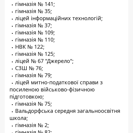
гімназія № 141;
гімназія № 35;
ліцей інформаційних технологій;
гімназія № 37;
гімназія № 109;
гімназія № 110;
НВК № 122;
гімназія № 125;
ліцей № 67 "Джерело";
СЗШ № 76;
гімназія № 79;
ліцей митно-податкової справи з
посиленою військово-фізичною
підготовкою;
гімназія № 75;
Вальдорфська середня загальноосвітня
школа;
гімназія № 2;
гімназія № 82;