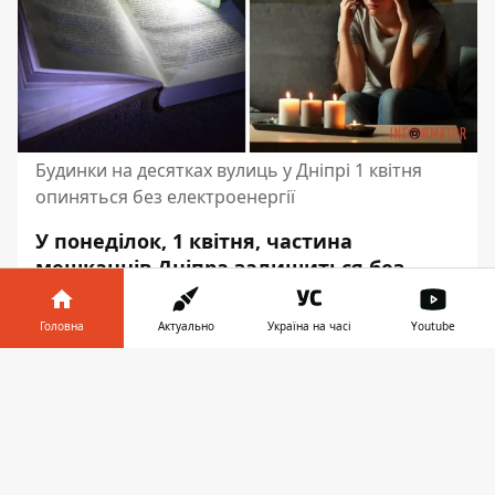
Будинки на десятках вулиць у Дніпрі 1 квітня
опиняться без електроенергії
У понеділок, 1 квітня, частина
мешканців Дніпра залишиться без
електроенергії. Мова йде про
абонентів, живлення яким постачає
Головна
Актуально
Україна на часі
Youtube
ЦЕК. В цей час проводитимуть планові
Інформатор у
роботи.
Завантажити
телефоні
👉
Про це Інформатор повідомляє
із
посиланням на пресслужбу компанії
.
Світло вимикатимуть за наступними