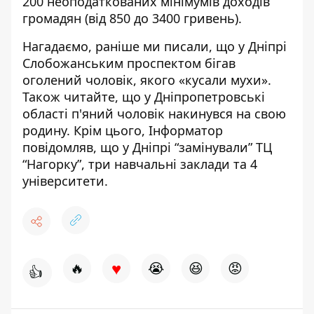
200 неоподаткованих мінімумів доходів
громадян (від 850 до 3400 гривень).
Нагадаємо, раніше ми писали, що
у Дніпрі
Слобожанським проспектом бігав
оголений чоловік, якого «кусали мухи»
.
Також читайте, що
у
Дніпропетровські
області п'яний чоловік накинувся на свою
родину
. Крім цього, Інформатор
повідомляв, що
у Дніпрі “замінували” ТЦ
“Нагорку”, три навчальні заклади та 4
університети
.
♥
🔥
😭
😆
😡
👍