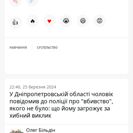
♥
🔥
😭
😆
😡
👍
НАВЧАННЯ
СУСПІЛЬСТВО
22:40, 25 березня 2024
У Дніпропетровській області чоловік
повідомив до поліції про "вбивство",
якого не було: що йому загрожує за
хибний виклик
Олег Більдін