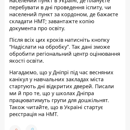
населений пункт в Україні, де плануєте
перебувати в дні проведення іспиту, чи
населений пункт за кордоном
, де бажаєте
складати НМТ; завантажте копію
документа про освіту.
Після всіх цих кроків натисніть кнопку
“Надіслати на обробку”. Так дані зможе
обробити регіональний центр оцінювання
якості освіти.
Нагадаємо, що
у Дніпрі під час весняних
канікул
у навчальних закладах міста
стартують дні відкритих дверей
. Писали
ми й про те, що
у школах Дніпра
працюватимуть групи для дошкільнят
.
Також читайте, що в Україні
стартує
реєстрація на НМТ
.