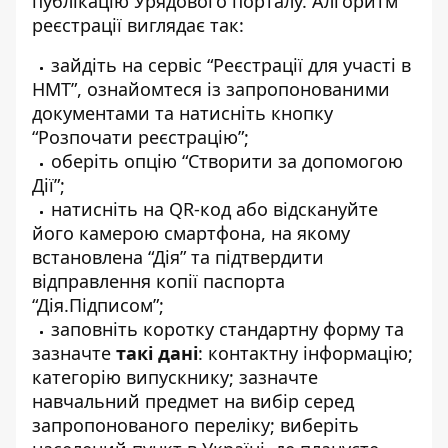
публікацію Урядового порталу
. Алгоритм
реєстрації виглядає так:
зайдіть на сервіс
“Реєстрації для участі в
НМТ”
, ознайомтеся із запропонованими
документами та натисніть кнопку
“Розпочати реєстрацію”;
оберіть опцію “Створити за допомогою
Дії”;
натисніть на QR-код або відскануйте
його камерою смартфона, на якому
встановлена “Дія” та підтвердити
відправлення копії паспорта
“Дія.Підписом”;
заповніть коротку стандартну форму та
зазначте
такі дані
: контактну інформацію;
категорію випускнику; зазначте
навчальний предмет на вибір серед
запропонованого переліку; виберіть