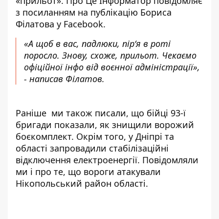
«прильот». Про Це Інформатор повідомляє
з посиланням на
публікацію
Бориса
Філатова у Facebook.
«А щоб в вас, падлюки, пір‘я в роті
поросло. Знову, схоже, прильот. Чекаємо
офіційної інфо від воєнної адміністрації»,
- написав Філатов.
Раніше ми також писали, що бійці 93-ї
бригади показали, як
знищили ворожий
боєкомплект
. Окрім того, у Дніпрі та
області запровадили
стабілізаційні
відключення електроенергії
. Повідомляли
ми і про те, що вороги
атакували
Нікопольський район області
.