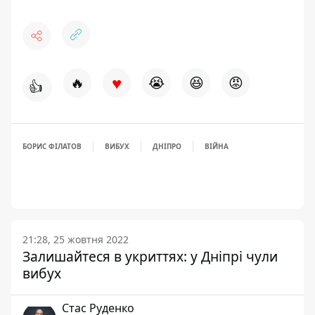
♥
🔥
😭
😆
😡
👍
БОРИС ФІЛАТОВ
ВИБУХ
ДНІПРО
ВІЙНА
21:28, 25 жовтня 2022
Залишайтеся в укриттях: у Дніпрі чули
вибух
Стас Руденко