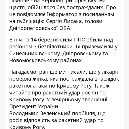
Пізніше - на Червоногригорівську. На
щастя, обійшлося без постраждалих. Про
це повідомляє Інформатор з посиланням
на
публікацію Сергія Лисака, голови
Дніпропетровської ОВА
.
В ніч на 14 березня
сили ППО збили над
регіоном 3 безпілотники
. Їх приземлили у
Синельниківському, Дніпровському та
Новомосковському районах.
Нагадаємо, раніше ми писали, що
у
лікарні
померла жінка, яка постраждала внаслідок
ракетної атаки по Кривому Рогу
. Також
читайте про
ракетний удар росіян
по
Кривому Рогу. У вечірньому зверненні
Президент України
Володимир
Зеленський пообіцяв, що
росія відповість за ракетний удар
по
Кривому Рогу.