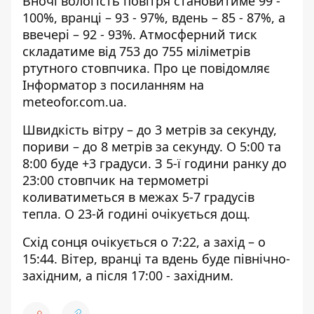
Вночі вологість повітря становитиме 99 -
100%, вранці – 93 - 97%, вдень – 85 - 87%, а
ввечері – 92 - 93%. Атмосферний тиск
складатиме від 753 до 755 міліметрів
ртутного стовпчика. Про це повідомляє
Інформатор з посиланням на
meteofor.com.ua
.
Швидкість вітру – до 3 метрів за секунду,
пориви – до 8 метрів за секунду. О 5:00 та
8:00 буде +3 градуси. З 5-ї години ранку до
23:00 стовпчик на термометрі
коливатиметься в межах 5-7 градусів
тепла. О 23-й годині очікується дощ.
Схід сонця очікується о 7:22, а захід – о
15:44. Вітер, вранці та вдень буде північно-
західним, а після 17:00 - західним.