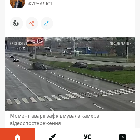
ЖУРНАЛІСТ
👍
Момент аварії зафільмувала камера
відеоспостереження
11 грудня у Дніпрі на Набережній