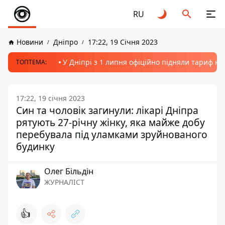
RU
Новини
Дніпро
17:22, 19 Січня 2023
У Дніпрі з 1 липня офіційно підняли тариф на
ТОПТЕМА:
17:22, 19 січня 2023
Син та чоловік загинули: лікарі Дніпра
рятують 27-річну жінку, яка майже добу
перебувала під уламками зруйнованого
будинку
Олег Більдін
ЖУРНАЛІСТ
👍