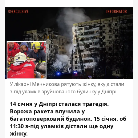
У лікарні Мечникова рятують жінку, яку дістали
з-під уламків зруйнованого будинку у Дніпрі
14 січня у Дніпрі сталася трагедія.
Ворожа
ракета влучила у
багатоповерховий будинок
. 15 січня, об
11:30 з-під уламків
дістали ще одну
жінку
.