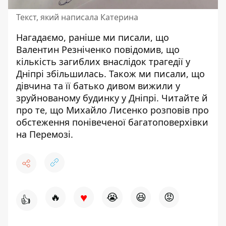
Текст, який написала Катерина
Нагадаємо, раніше ми писали, що
Валентин Резніченко повідомив, що
кількість загиблих внаслідок трагедії у
Дніпрі збільшилась
. Також ми писали, що
д
івчина та її батько
дивом вижили у
зруйнованому будинку у Дніпрі
. Читайте й
про те, що Михайло Лисенко
розповів про
обстеження понівеченої багатоповерхівки
на Перемозі
.
♥
🔥
😭
😆
😡
👍