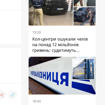
19:20
Кол-центри ошукали чехів
на понад 12 мільйонів
гривень: судитимуть
дніпрянина, який
організував
транснаціональну злочинну
організацію
18:43