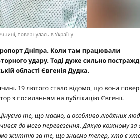
еччині, повернулась в Україну
аеропорт Дніпра. Коли там працювали
торного удару. Тоді
дуже сильно постражд
ькій області Євгенія Дудка.
ччині. 19 лютого стало відомо, що вона пове
атор з посиланням на
публікацію
Євгенії.
Цінуємо те, що маємо, а особливо людяних люд
чився до мого перевезення. Дякую кожному за 
мо життю за те, що знаємо тепер, хто є хто