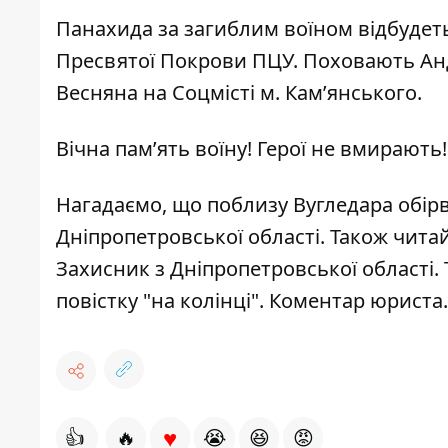
Панахида за загиблим воїном відбудетьс
Пресвятої Покрови ПЦУ. Поховають Андр
Весняна на Соцмісті м. Кам’янського.
Вічна пам’ять воїну! Герої не вмирають!
Нагадаємо, що поблизу Вугледара
обір
Дніпропетровської області. Також чита
Захисник
з Дніпропетровської області.
повістку "на колінці"
. Коментар юриста.
♥
👍
🔥
😭
😆
😡