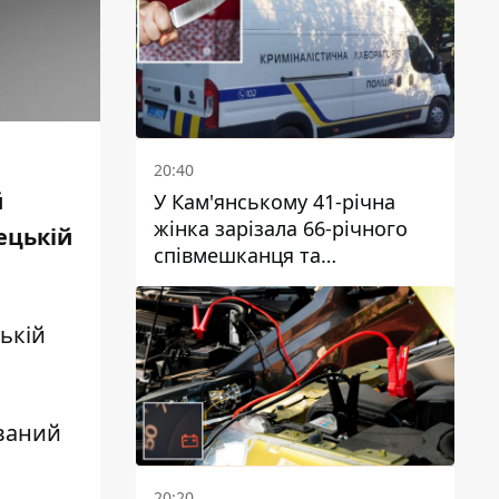
20:40
й
У Кам'янському 41-річна
жінка зарізала 66-річного
ецькій
співмешканця та
намагалась обманути
поліцейських
ькій
ований
20:20