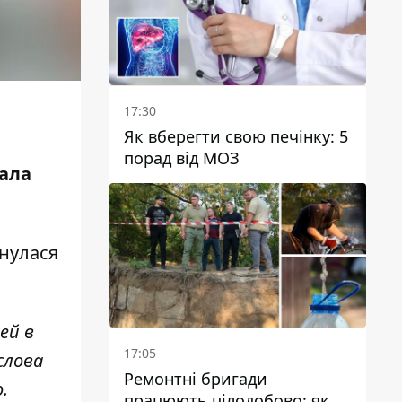
17:30
Як вберегти свою печінку: 5
порад від МОЗ
ала
рнулася
ей в
17:05
слова
Ремонтні бригади
.
працюють цілодобово: як