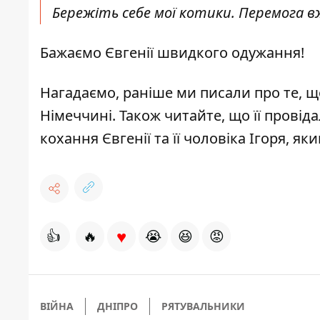
Бережіть себе мої котики. Перемога вж
Бажаємо Євгенії швидкого одужання!
Нагадаємо, раніше ми писали про те, щ
Німеччині
. Також читайте, що її
провіда
кохання Євгенії та її чоловіка Ігоря
, як
♥
👍
🔥
😭
😆
😡
ВІЙНА
ДНІПРО
РЯТУВАЛЬНИКИ