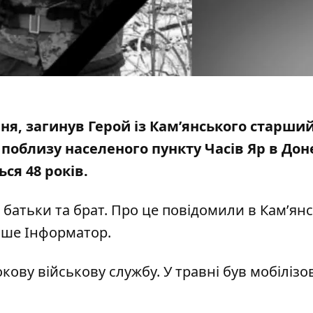
ня, загинув Герой із Кам’янського старши
 поблизу населеного пункту Часів Яр в Дон
ся 48 років.
 батьки та брат. Про
це повідомили
в Кам’янс
пише Інформатор.
кову військову службу. У травні був мобіліз