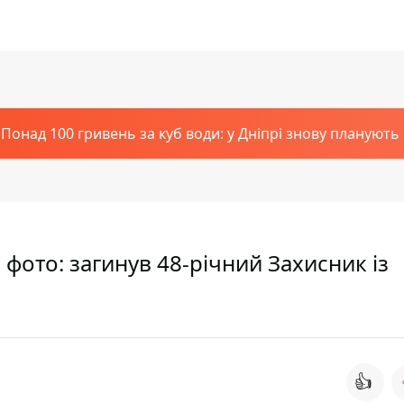
Понад 100 гривень за куб води: у Дніпрі знову планують
фото: загинув 48-річний Захисник із
👍