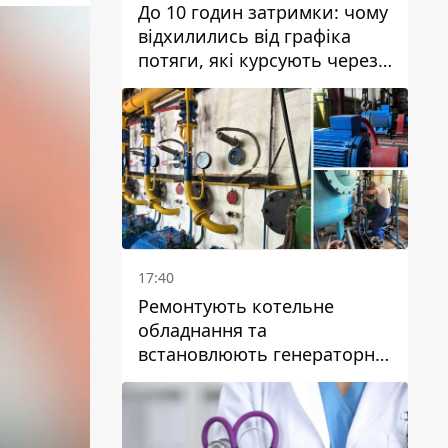
До 10 годин затримки: чому
відхилились від графіка
потяги, які курсують через
Дніпро та область
17:40
Ремонтують котельне
обладнання та
встановлюють генераторні
установки: як у Дніпрі
готуються до
опалювального сезону