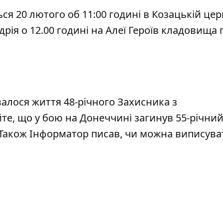
я 20 лютого об 11:00 годині в Козацькій цер
ія о 12.00 годині на Алеї Героїв кладовища п
валося життя 48-річного Захисника
з
йте, що
у бою на Донеччині загинув 55-річни
 Також Інформатор писав,
чи можна виписува