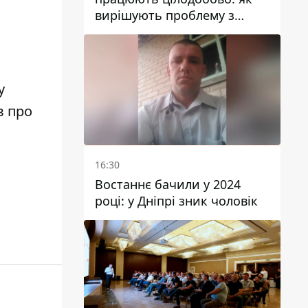
вирішують проблему з
водою у Марганецькій
громаді
у
в про
16:30
Востаннє бачили у 2024
році: у Дніпрі зник чоловік