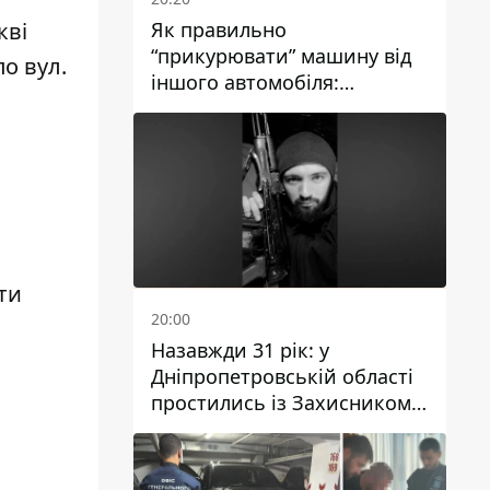
Як правильно
кві
“прикурювати” машину від
о вул.
іншого автомобіля:
інструкція для водіїв
й
ти
20:00
Назавжди 31 рік: у
Дніпропетровській області
простились із Захисником
Олександром Рєпіним