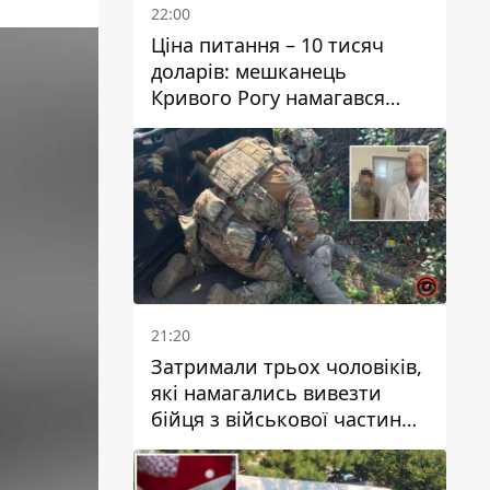
22:00
Ціна питання – 10 тисяч
доларів: мешканець
Кривого Рогу намагався
переправити чоловіка до
Словаччини
21:20
Затримали трьох чоловіків,
які намагались вивезти
бійця з військової частини
до Дніпра за 7 тисяч
доларів: серед них був лікар