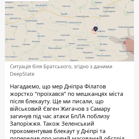
Ситуація біля Братського, згідно з даними
DeepState
Нагадаємо, що
мер Дніпра
Філатов
жорстко "проїхався" по мешканцях міста
після блекауту
. Ще ми писали, що
військовий Євген Жигачов з Самару
загинув під час атаки БпЛА поблизу
Запоріжжя
. Також
Зеленський
прокоментував блекаут у Дніпрі
та
попередив про новий масований обстріл.