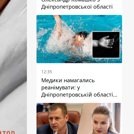
Дніпропетровської області
12:35
Медики намагались
реанімувати: у
Дніпропетровській області
дворічний хлопчик потонув
у басейні