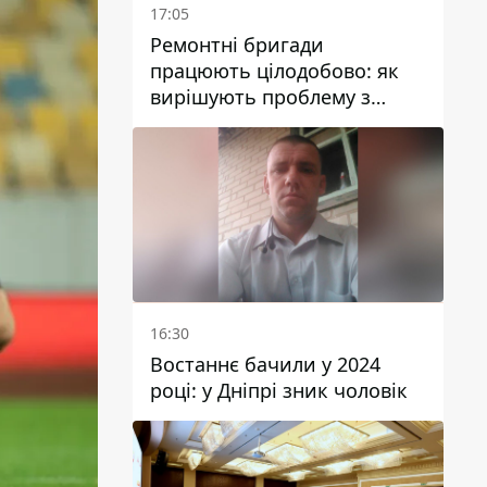
17:05
Ремонтні бригади
працюють цілодобово: як
вирішують проблему з
водою у Марганецькій
громаді
16:30
Востаннє бачили у 2024
році: у Дніпрі зник чоловік