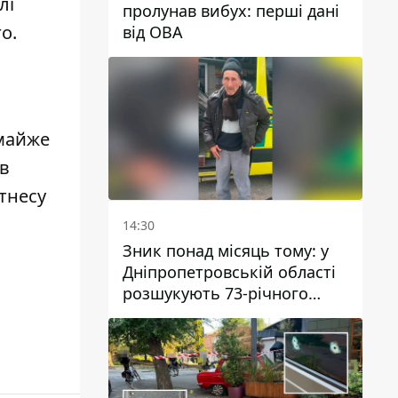
лі
пролунав вибух: перші дані
о.
від ОВА
 майже
ав
ітнесу
14:30
Зник понад місяць тому: у
Дніпропетровській області
розшукують 73-річного
чоловіка