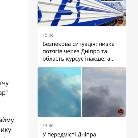
15:06
Безпекова ситуація: низка
потягів через Дніпро та
область курсує інакше, а
частину шляху замінили
автобусами та
електричками
тчу
ар”
тайму
14:46
чику
У передмісті Дніпра