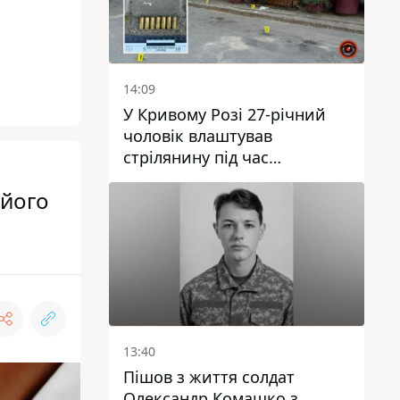
14:09
У Кривому Розі 27-річний
чоловік влаштував
стрілянину під час
конфлікту: є поранений
 його
13:40
Пішов з життя солдат
Олександр Комашко з