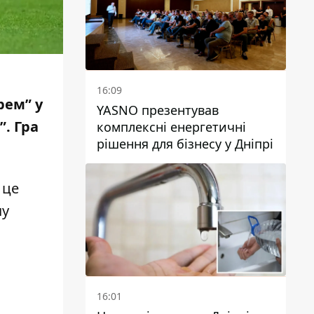
16:09
рем” у
YASNO презентував
”. Гра
комплексні енергетичні
рішення для бізнесу у Дніпрі
 це
чу
16:01