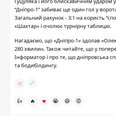
Гуцуляка і його блискавичним ударом у 
“Дніпро-1” забиває ще один гол у ворот
Загальний рахунок - 3:1 на користь “спо
«Шахтар» і очолює турнірну таблицю.
Нагадаємо, що «Дніпро-1»
здолав «Оле
280 хвилин
. Також читайте, що у попер
Інформатор і про те, що дніпровська 
та бодибілдингу.
♥
👍
🔥
😭
😆
😡