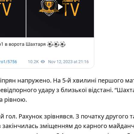
прян напружено. На 5-й хвилині першого ма
невідпорного удару з близької відстані. “Шахт
а рівною.
 гол. Рахунок зрівнявся. З початку другого 
ів закінчилась зміщенням до карного майдан