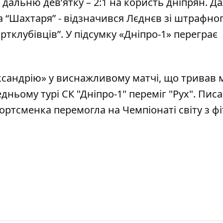
дальню дев’ятку – 2:1 на користь дніпрян. Да
а “Шахтаря” - відзначився Лєднєв зі штрафног
ртклубівців”. У підсумку «Дніпро-1» переграє
ксандрію» у виснажливому матчі, що тривав
едньому турі
СК "Дніпро-1" переміг "Рух"
. Пис
спортсменка
перемогла на Чемпіонаті світу з ф