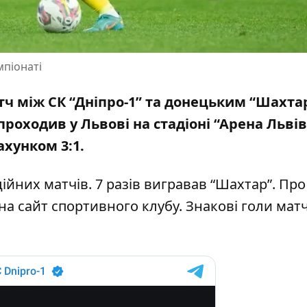
мпіонаті
тч між СК “Дніпро-1” та донецьким “Шахта
проходив у Львові
на стадіоні “Арена Львів
ахунком 3:1.
ійних матчів. 7 разів вигравав “Шахтар”. Про
на сайт спортивного клубу
. Знакові голи мат