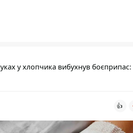
уках у хлопчика вибухнув боєприпас:
👍