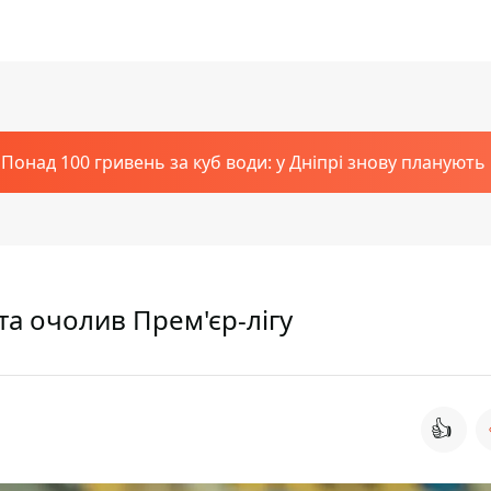
Понад 100 гривень за куб води: у Дніпрі знову планують
та очолив Прем'єр-лігу
👍