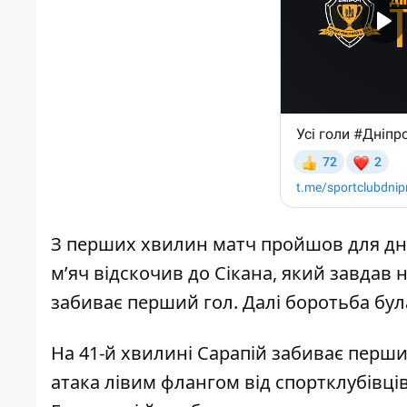
З перших хвилин матч пройшов для дні
м’яч відскочив до Сікана, який завдав 
забиває перший гол. Далі боротьба бул
На 41-й хвилині Сарапій забиває перший
атака лівим флангом від спортклубівц