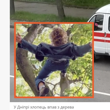
У Дніпрі хлопець впав з дерева