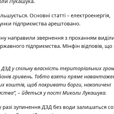
оли Лукашука
.
льшується. Основні статті – електроенергія,
ахунки підприємства арештовано.
іну направили звернення з проханням виділ
ржавного підприємства. Мінфін відповів, що
ДЗД у спільну власність територіальних гром
ьйонів гривень. Тобто взяти пряме навантаже
их коштів, щоб покривати борги, накопичені
ства”, – йдеться у пості Миколи Лукашука.
 разі зупинення ДЗД без води залишаться со