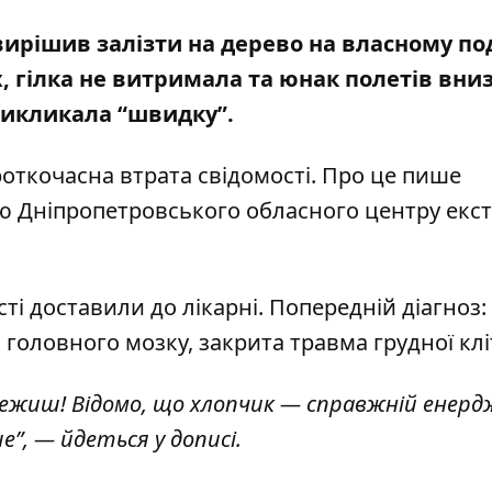
вирішив залізти на дерево на власному под
, гілка не витримала та юнак полетів вниз
викликала “швидку”.
откочасна втрата свідомості. Про це пише
ію Дніпропетровського обласного центру екст
ті доставили до лікарні. Попередній діагноз:
 головного мозку, закрита травма грудної кл
стежиш! Відомо, що хлопчик — справжній енерд
е”, — йдеться у дописі.