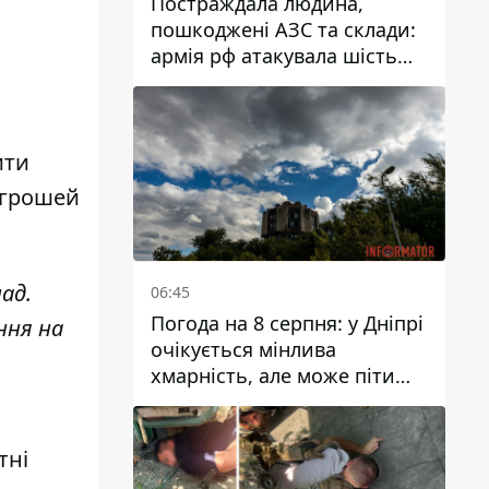
Постраждала людина,
пошкоджені АЗС та склади:
армія рф атакувала шість
районів Дніпропетровської
області
ити
 грошей
ад.
06:45
Погода на 8 серпня: у Дніпрі
ння на
очікується мінлива
хмарність, але може піти
дощ
тні