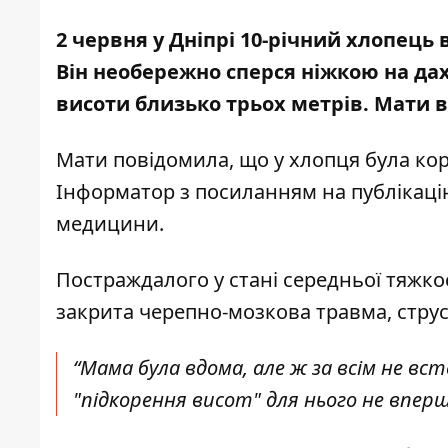
2 червня у Дніпрі 10-річний хлопець 
Він необережно сперся ніжкою на дах
висоти близько трьох метрів. Мати 
Мати повідомила, що у хлопця була кор
Інформатор з посиланням
на публікац
медицини
.
Постраждалого у стані середньої тяжкос
закрита черепно-мозкова травма, струс
“Мама була вдома, але ж за всім не в
"підкорення висот" для нього не вперш