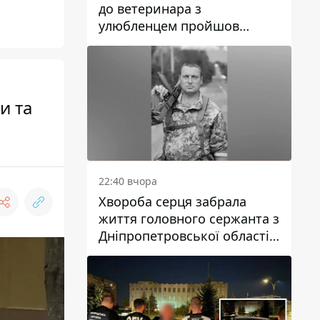
до ветеринара з
улюбленцем пройшов
спокійно: прості поради
и та
22:40 вчора
Хвороба серця забрала
життя головного сержанта з
Дніпропетровської області
Юрія Свистуна