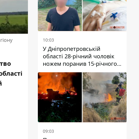
гіону
10:03
У Дніпропетровській
області 28-річний чоловік
ство
ножем поранив 15-річного
хлопця
області
й
09:03