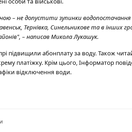
і особи та військові.
овною – не допустити зупинки водопостачання
енськ, Тернівка, Синельникове та в інших гр
айонів", – написав Микола Лукашук.
іпрі підвищили абонплату за воду
. Також чита
крему платіжку
. Крім цього, Інформатор пові
афіки
відключення води.
ДИ