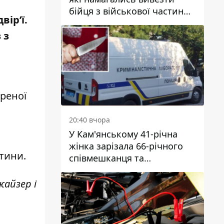
бійця з військової частини
вір’ї.
до Дніпра за 7 тисяч
доларів: серед них був лікар
 з
реної
20:40 вчора
У Кам'янському 41-річна
жінка зарізала 66-річного
ітини.
співмешканця та
намагалась обманути
поліцейських
жайзер і