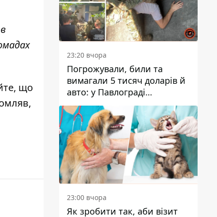
 в
омадах
23:20 вчора
Погрожували, били та
вимагали 5 тисяч доларів й
йте, що
авто: у Павлограді
домляв,
затримали двох чоловіків
23:00 вчора
Як зробити так, аби візит