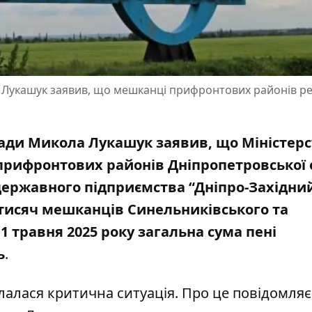
 Лукашук заявив, що мешканці прифронтових районів ре
ради Микола Лукашук заявив, що Міністер
прифронтових районів Дніпропетровської 
 державного підприємства “Дніпро-Західни
 тисяч мешканців Синельниківського та
1 травня 2025 року загальна сума пені
ь
.
лалася критична ситуація. Про це повідомляє