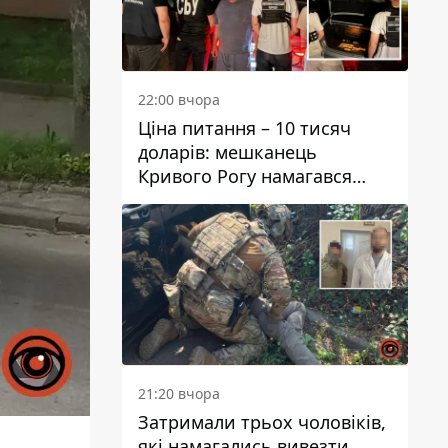
22:00 вчора
Ціна питання – 10 тисяч
доларів: мешканець
Кривого Рогу намагався
переправити чоловіка до
Словаччини
21:20 вчора
Затримали трьох чоловіків,
які намагались вивезти