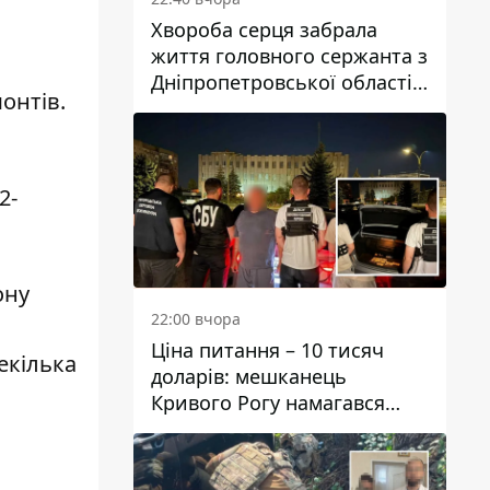
Хвороба серця забрала
життя головного сержанта з
Дніпропетровської області
онтів.
Юрія Свистуна
2-
ону
22:00 вчора
Ціна питання – 10 тисяч
екілька
доларів: мешканець
Кривого Рогу намагався
переправити чоловіка до
Словаччини