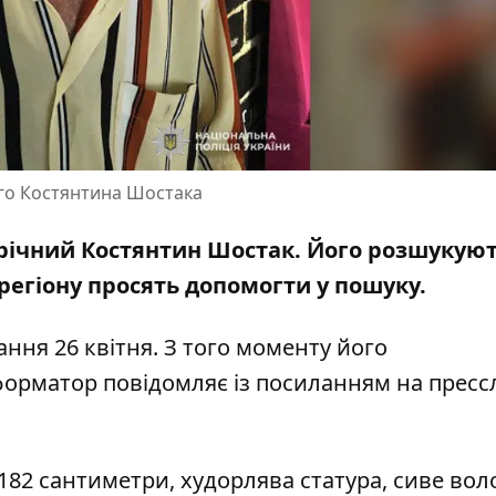
ого Костянтина Шостака
8-річний Костянтин Шостак. Його розшукую
регіону просять допомогти у пошуку.
ння 26 квітня. З того моменту його
форматор повідомляє із посиланням на
пресс
ст 182 сантиметри, худорлява статура, сиве вол