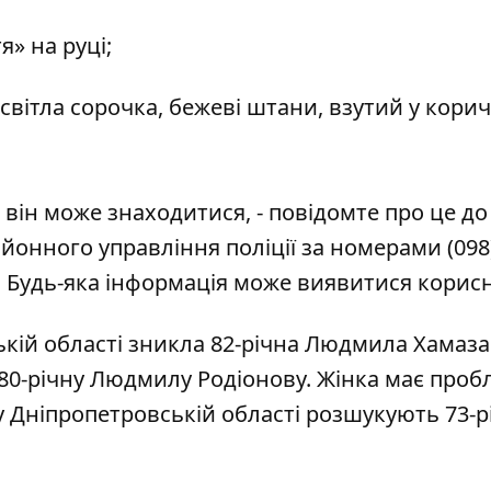
я» на руці;
а, світла сорочка, бежеві штани, взутий у кори
 він може знаходитися, - повідомте про це до
районного управління поліції за номерами
(098
2». Будь-яка інформація може виявитися корис
ькій області
зникла 82-річна Людмила Хамаза
80-річну Людмилу Родіонову
. Жінка має проб
 у Дніпропетровській області
розшукують 73-р