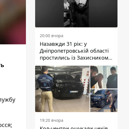
20:00 вчора
Назавжди 31 рік: у
Дніпропетровській області
простились із Захисником
Олександром Рєпіним
ть
лужбу
19:20 вчора
осся;
Кол-центри ошукали чехів