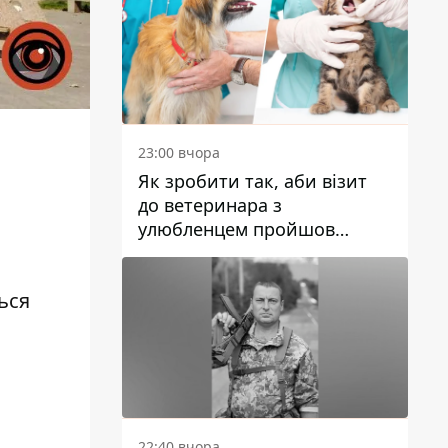
23:00 вчора
Як зробити так, аби візит
до ветеринара з
м
улюбленцем пройшов
спокійно: прості поради
ься
22:40 вчора