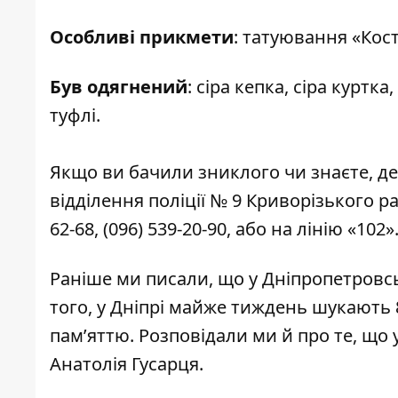
Особливі прикмети
: татуювання «Кост
Був одягнений
: сіра кепка, сіра куртк
туфлі.
Якщо ви бачили зниклого чи знаєте, де
відділення поліції № 9 Криворізького 
62-68
,
(096) 539-20-90
, або на лінію «10
Раніше ми писали, що у Дніпропетровс
того, у Дніпрі майже тиждень
шукають 
пам’яттю. Розповідали ми й про те, що
Анатолія Гусарця
.