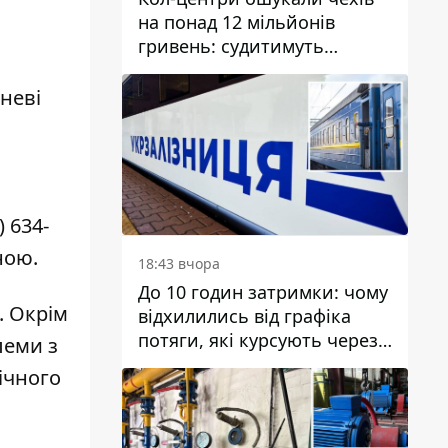
на понад 12 мільйонів
гривень: судитимуть
дніпрянина, який
організував
чневі
транснаціональну злочинну
організацію
) 634-
ною.
18:43 вчора
До 10 годин затримки: чому
. Окрім
відхилились від графіка
потяги, які курсують через
леми з
Дніпро та область
ічного