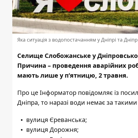
Яка ситуація з водопостачанням у Дніпрі та Дніп
Селище Слобожанське у Дніпровсько
Причина – проведення аварійних ро
мають лише у п’ятницю, 2 травня.
Про це Інформатор повідомляє
із поси
Дніпра, то наразі води немає за такими
вулиця Єреванська;
вулиця Дорожня;