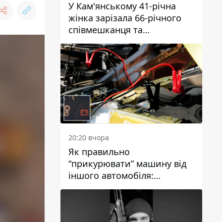
У Кам'янському 41-річна
жінка зарізала 66-річного
співмешканця та
намагалась обманути
поліцейських
20:20 вчора
Як правильно
“прикурювати” машину від
іншого автомобіля:
інструкція для водіїв