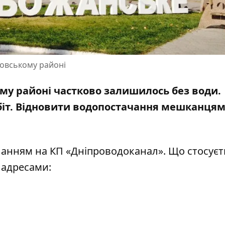
ровському районі
му районі частково залишилось без води.
біт. Відновити водопостачання мешканця
ланням на КП «Дніпроводоканал»
. Що стосуєт
 адресами: