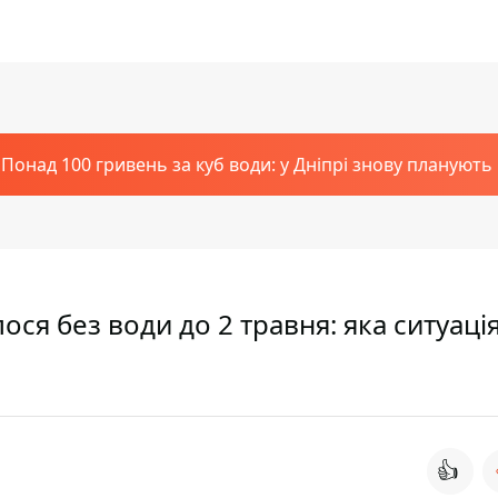
Понад 100 гривень за куб води: у Дніпрі знову планують
я без води до 2 травня: яка ситуація
👍