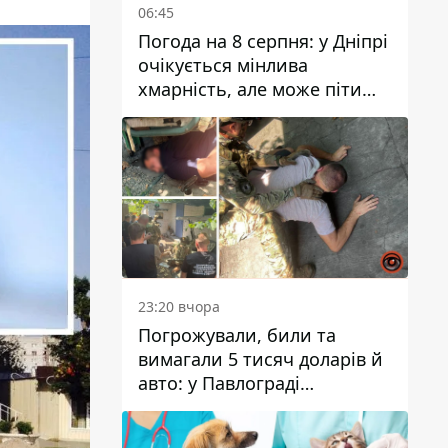
06:45
Погода на 8 серпня: у Дніпрі
очікується мінлива
хмарність, але може піти
дощ
23:20 вчора
Погрожували, били та
вимагали 5 тисяч доларів й
авто: у Павлограді
затримали двох чоловіків