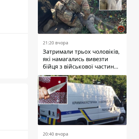
21:20 вчора
Затримали трьох чоловіків,
які намагались вивезти
бійця з військової частини
до Дніпра за 7 тисяч
доларів: серед них був лікар
20:40 вчора