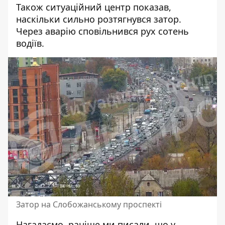
Також ситуаційний центр показав,
наскільки сильно розтягнувся затор.
Через аварію сповільнився рух сотень
водіїв.
Затор на Слобожанському проспекті
Нагадаємо, раніше ми писали, що
у