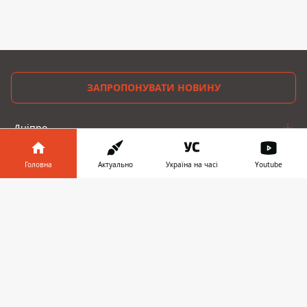
ЗАПРОПОНУВАТИ НОВИНУ
Дніпро
Область
Головна
Актуально
Україна на часі
Youtube
Україна
Інформатор у
Завантажити
телефоні
👉
Реклама
Пресрелізи
Про нас