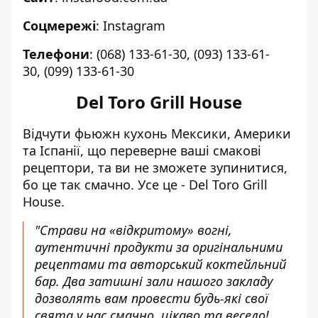
Соцмережі
:
Instagram
Телефони
:
(068) 133-61-30
,
(093) 133-61-
30
,
(099) 133-61-30
Del Toro Grill House
Відчути фьюжн кухонь Мексики, Америки
та Іспанії, що переверне ваші смакові
рецептори, та ви не зможете зупинитися,
бо це так смачно. Усе це - Del Toro Grill
House.
"Страви на «відкритому» вогні,
аутентичні продукти за оригінальними
рецептами та авторський коктейльний
бар. Два затишні зали нашого закладу
дозволять вам провести будь-які свої
свята у нас смачно, цікаво та весело!