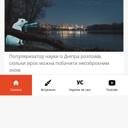
Популяризатор науки із Дніпра розповів,
скільки зірок можна побачити неозброєним
оком
Зірок, які можна побачити
неозброєним оком, різко поменшало.
Головна
Актуально
Україна на часі
Youtube
Дослідження вчених та астрономів-
Інформатор у
любителів говорять про те, що
Завантажити
телефоні
👉
яскравість
зоряного неба
щороку
зменшується на 10%. Усе через світлове
забруднення.