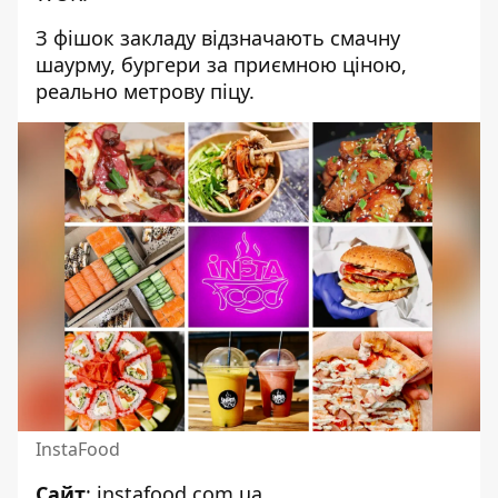
З фішок закладу відзначають смачну
шаурму, бургери за приємною ціною,
реально метрову піцу.
InstaFood
Сайт
:
instafood.com.ua