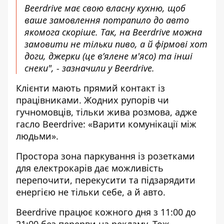
Beerdrive має свою власну кухню, щоб
ваше замовлення потрапило до авто
якомога скоріше. Так, на Beerdrive можна
замовити не тільки пиво, а й фірмові хот
доги, джерки (це в’ялене м'ясо) та інші
снеки", - зазначили у Beerdrive.
Клієнти мають прямий контакт із
працівниками. Жодних рупорів чи
гучномовців, тільки жива розмова, адже
гасло Beerdrive: «Варити комунікації між
людьми».
Простора зона паркування із розетками
для електрокарів дає можливість
перепочити, перекусити та підзарядити
енергією не тільки себе, а й авто.
Beerdrive працює кожного дня з 11:00 до
21:00 без перерви на рекламу.
Тож