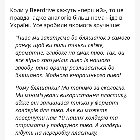
Коли у Beerdrive кажуть «перший», то це
правда, адже аналогів більш нема ніде в
Україні. Усе зробили якомога зручніше:
"Пиво ми закатуємо до бляшанок з самого
ранку, щоб ви пили тільки свіже,
ароматне, глибоке на смак пиво. Так, ви
все вірно зрозуміли: пиво із нашого
заводу, рано вранці розливається до
бляшанок. Жодного вчорашнього пива!
Чому бляшанки? Ми топимо за екологію.
Ми мінімізували використання пластику,
адже він залишився тільки у форматі
холдерів для пива. Але ви можете
повернути нам 10 наших холдерів та
отримати у подарунок пиво. А холдери
підуть на переробку пластику.