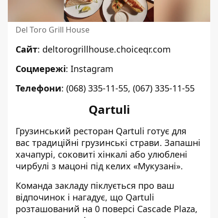
Del Toro Grill House
Сайт
:
deltorogrillhouse.choiceqr.com
Соцмережі
:
Instagram
Телефони
:
(068) 335-11-55
,
(067) 335-11-55
Qartuli
Грузинський ресторан Qartuli готує для
вас традиційні грузинські страви. Запашні
хачапурі, соковиті хінкалі або улюблені
чирбулі з мацоні під келих «Мукузані».
Команда закладу піклується про ваш
відпочинок і нагадує, що Qartuli
розташований на 0 поверсі Cascade Plaza,