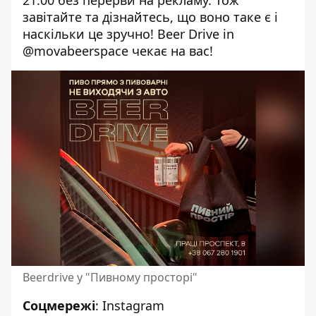
завітайте та дізнайтесь, що воно таке є і
наскільки це зручно!
Beer Drive in
@
movabeerspace
чекає на вас!
Beerdrive у "Пивному просторі"
Соцмережі
:
Instagram