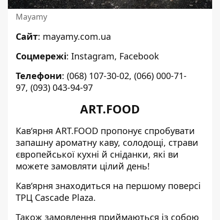
Mayamy
Сайт
:
mayamy.com.ua
Соцмережі
:
Instagram
,
Facebook
Телефони
:
(068) 107-30-02
,
(066) 000-71-
97
,
(093) 043-94-97
ART.FOOD
Кав‘ярня ART.FOOD пропонує спробувати
запашну ароматну каву, солодощі, страви
європейської кухні й сніданки, які ви
можете замовляти цілий день!
Кав‘ярня знаходиться на першому поверсі
ТРЦ Cascade Plaza.
Також замовлення приймаються із собою