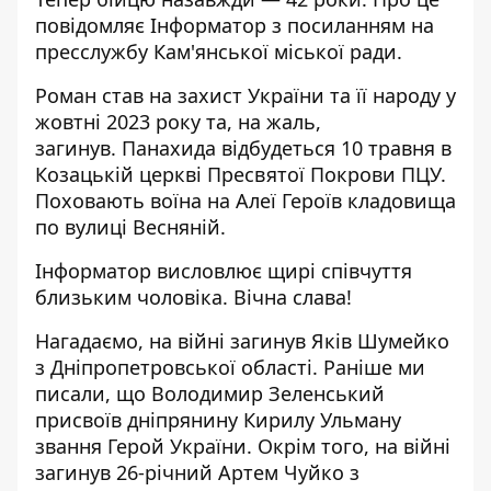
повідомляє Інформатор з
посиланням на
пресслужбу Кам'янської міської ради
.
Роман став на захист України та її народу у
жовтні 2023 року та, на жаль,
загинув.
Панахида відбудеться 10 травня в
Козацькій церкві Пресвятої Покрови ПЦУ.
Поховають воїна на Алеї Героїв кладовища
по вулиці Весняній.
Інформатор висловлює щирі співчуття
близьким чоловіка. Вічна слава!
Нагадаємо, на війні
загинув Яків Шумейко
з Дніпропетровської області
.
Раніше ми
писали, що Володимир Зеленський
присвоїв дніпрянину Кирилу Ульману
звання Герой України
. Окрім того, на війні
загинув 26-річний Артем Чуйко
з