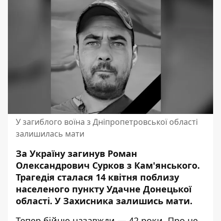
У загиблого воїна з Дніпропетровської області
залишилась мати
За Україну загинув Роман
Олександрович Сурков з Кам'янського.
Трагедія сталася 14 квітня поблизу
населеного пункту Удачне Донецької
області. У Захисника залишись мати.
Тепер бійцю назавжди — 42 роки. Про це