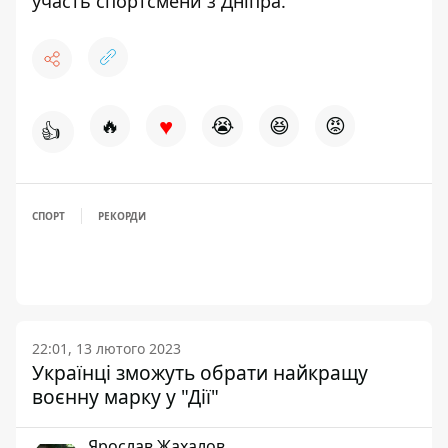
участь спортсмени з Дніпра
.
♥
🔥
😭
😆
😡
👍
СПОРТ
РЕКОРДИ
22:01, 13 лютого 2023
Українці зможуть обрати найкращу
воєнну марку у "Дії"
Ярослав Жахалов