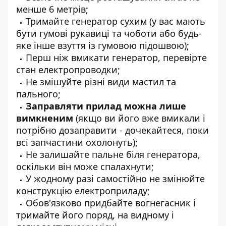
менше 6 метрів;
Тримайте генератор сухим (у вас мають
бути гумові рукавиці та чоботи або будь-
яке інше взуття із гумовою підошвою);
Перш ніж вмикати генератор, перевірте
стан електропроводки;
Не змішуйте різні види мастил та
пального;
Заправляти прилад можна лише
вимкненим
(якщо ви його вже вмикали і
потрібно дозаправити - дочекайтеся, поки
всі запчастини охолонуть);
Не залишайте пальне біля генератора,
оскільки він може спалахнути;
У жодному разі самостійно не змінюйте
конструкцію електроприладу;
Обов'язково придбайте вогнегасник і
тримайте його поряд, на видному і