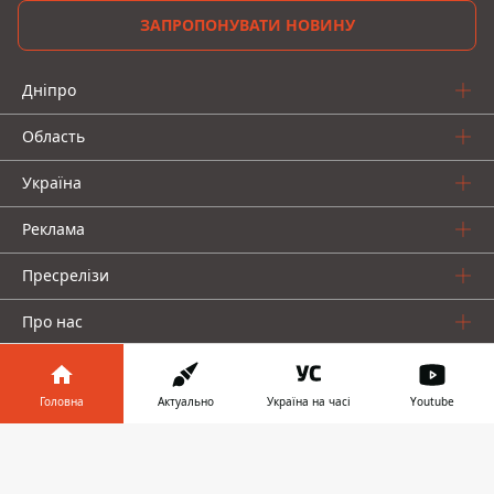
ЗАПРОПОНУВАТИ НОВИНУ
Дніпро
Область
Україна
Реклама
Пресрелізи
Про нас
Головна
Актуально
Україна на часі
Youtube
Інформатор у
Завантажити
телефоні
👉
Інформатор проекти