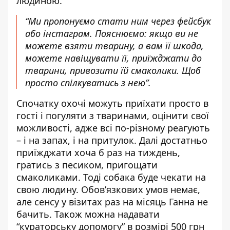
людиною.
“Ми пропонуємо стати ним через фейсбук
або інстаграм. Пояснюємо: якщо ви не
можете взяти тварину, а вам її шкода,
можете навіщувати її, приїжджати до
тварини, привозити їй смаколики. Щоб
просто спілкуватись з нею”.
Спочатку охочі можуть приїхати просто в
гості і погуляти з тваринами, оцінити свої
можливості, адже всі по-різному реагують
– і на запах, і на притулок. Далі достатньо
приїжджати хоча б раз на тиждень,
гратись з песиком, пригощати
смаколиками. Тоді собака буде чекати на
свою людину. Обов’язкових умов немає,
але сенсу у візитах раз на місяць Ганна не
бачить. Також можна надавати
“кураторську допомогу” в розмірі 500 грн