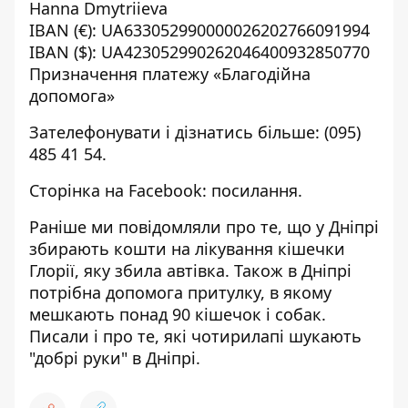
Hanna Dmytriieva
IBAN (€): UA633052990000026202766091994
IBAN ($): UA423052990262046400932850770
Призначення платежу «Благодійна
допомога»
Зателефонувати і дізнатись більше: (095)
485 41 54.
Сторінка на Facebook:
посилання
.
Раніше ми повідомляли про те, що
у Дніпрі
збирають кошти на лікування кішечки
Глорії, яку збила автівка
. Також в Дніпрі
потрібна допомога притулку, в якому
мешкають понад 90 кішечок і собак
.
Писали і про те,
які чотирилапі шукають
"добрі руки" в Дніпрі
.