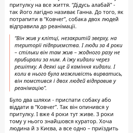
притулку на все життя. “Дідусь алабай” -
так його лагідно називає Ганна. До того, як
потрапити в “Ковчег”, собака двох людей
відправила до реанімації.
“Він жив у клітці, незакритій зверху, на
території підприємства. І люди за 4 роки
– стільки він там жив – жодного разу не
прибирали за ним. А їжу кидали через
решітку. А деякі ще й каміння кидали. І
коли в нього була можливість вирватись,
він помстився і двох людей відправив у
реанімацію”.
Було два шляхи - приспати собаку або
віддати в “Ковчег”. Так він опинився у
притулку. І вже 4 роки тут живе. 3 роки
тому у нього знайшовся куратор. Хоча
людина й з Києва, а все одно – приїздить