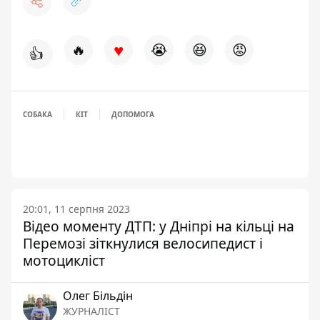
♥
🔥
😭
😆
😡
👍
СОБАКА
КІТ
ДОПОМОГА
20:01, 11 серпня 2023
Відео моменту ДТП: у Дніпрі на кільці на
Перемозі зіткнулися велосипедист і
мотоцикліст
Олег Більдін
ЖУРНАЛІСТ