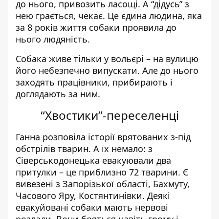
до нього, привозить ласощі. А “дідусь” з
нею грається, чекає. Це єдина людина, яка
за 8 років життя собаки проявила до
нього людяність.
Собака живе тільки у вольєрі – на вулицю
його небезпечно випускати. Але до нього
заходять працівники, прибирають і
доглядають за ним.
“Хвостики”-переселенці
Ганна розповіла історії врятованих з-під
обстрілів тварин. А їх немало: з
Сіверськодонецька евакуювали два
притулки – це приблизно 72 тварини. Є
вивезені з Запорізької області, Бахмуту,
Часового Яру, Костянтинівки. Деякі
евакуйовані собаки мають нервові
розлади. Вони бояться навіть грому і