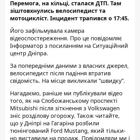
Перемога, на кільці, сталася ДТП. Там
зіштовхнулись
велосипедист та
мотоцикліст
. Інцидент трапився о 17:45.
Його зафільмувала камера
відеоспостереження. Про це повідомляє
Інформатор з посиланням на Ситуаційний
центр Дніпра.
За попередніми даними з власних джерел,
велосипедист після падіння втратив
свідомість. На місце викликали “швидку”.
Нагадаємо, раніше ми публікували відео
того, як
на Слобожанському проспекті
Mitsubishi після зіткнення з Volkswagen
зніс розділову огорожу
. Також читайте,
що
у Дніпрі на Гагаріна розбили
тюнінгований Ford Mustang
, який тільки-
но виставили на продаж. Повідомляли ми і