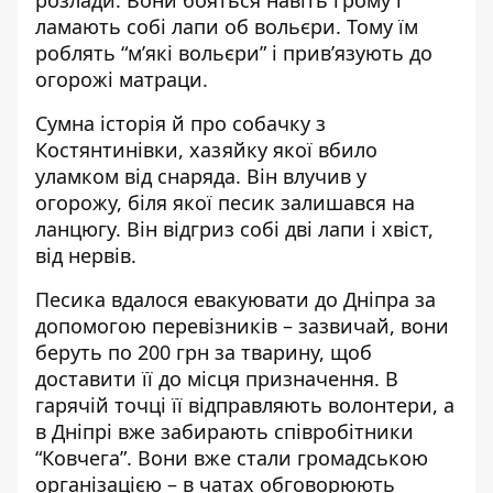
ламають собі лапи об вольєри. Тому їм
роблять “м’які вольєри” і прив’язують до
огорожі матраци.
Сумна історія й про собачку з
Костянтинівки, хазяйку якої вбило
уламком від снаряда. Він влучив у
огорожу, біля якої песик залишався на
ланцюгу. Він відгриз собі дві лапи і хвіст,
від нервів.
Песика вдалося евакуювати до Дніпра за
допомогою перевізників – зазвичай, вони
беруть по 200 грн за тварину, щоб
доставити її до місця призначення. В
гарячій точці її відправляють волонтери, а
в Дніпрі вже забирають співробітники
“Ковчега”. Вони вже стали громадською
організацією – в чатах обговорюють