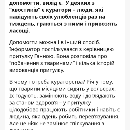
допомогти, вихід є. У деяких з
“хвостиків” є куратори – люди, які
навідують своїх улюбленців раз на
тиждень, граються з ними і привозять
ласощі.
Допомогти можна і в інший спосіб.
Інформатор поспілкувався з керівницею
притулку Ганною. Вона розповіла про
“побачення з тваринами” і кілька історій
вихованців притулку.
В чому потреба кураторства? Річ у тому,
що тварини місяцями сидять у вольєрах.
Їх годують, замінюють воду і доглядають
за станом здоров’я – у притулку
цілодобово працюють робітники і навіть є
людина, яка вдень робить перев’язування.
Але це ніяк не замінює спілкування з