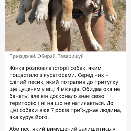
Приїжджай. Обирай. Товаришуй
Жінка розповіла історії собак, яким
пощастило з кураторами. Серед них –
сліпий песик, який потрапив до притулку
ще цуценям у віці 4 місяців. Обидва ока не
бачать, але він досконало знає свою
територію і ні на що не натикається. До
цієї собаки вже 7 років приїжджає людина,
яка курує його.
Або пес, який вимушений залишитись у