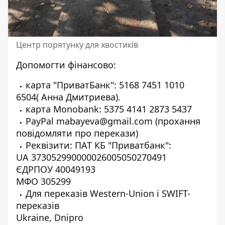
Центр порятунку для хвостиків
Допомогти фінансово:
карта "ПриватБанк": 5168 7451 1010
6504( Анна Дмитриева).
карта Monobank: 5375 4141 2873 5437
PayPal mabayeva@gmail.com (прохання
повідомляти про перекази)
Реквізити: ПАТ КБ "Приватбанк":
UA 373052990000026005050270491
ЄДРПОУ 40049193
МФО 305299
Для переказів Western-Union і SWIFT-
переказів
Ukraine, Dnipro