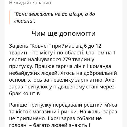
Не кидайте тварин
“Вони звикають не до місця, а до
людини”.
Чим ще допомогти
За день “Ковчег” приймає від 6 до 12
тварин – по місту і по області. Станом на 1
серпня налічувалося 279 тварин у
притулку. Працює гаряча лінія і команда
небайдужих людей. Хтось на добровільній
основі, хтось за невелику зарплатню. Але
зараз притулок у підвішеному стані через
брак коштів.
Раніше притулку передавали рештки м’яса
та кісток магазини і ринки. На жаль, зараз
це припинено. І хоч зараз собаки не
голодні – багато людей знають і