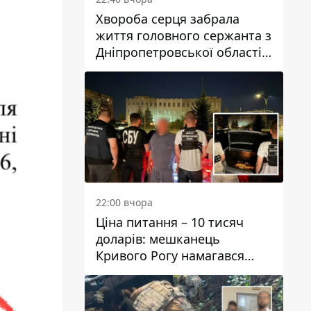
Хвороба серця забрала
життя головного сержанта з
Дніпропетровської області
Юрія Свистуна
22:00 вчора
Ціна питання – 10 тисяч
доларів: мешканець
Кривого Рогу намагався
переправити чоловіка до
Словаччини