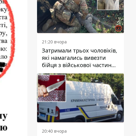
21:20 вчора
Затримали трьох чоловіків,
які намагались вивезти
бійця з військової частини
до Дніпра за 7 тисяч
доларів: серед них був лікар
20:40 вчора