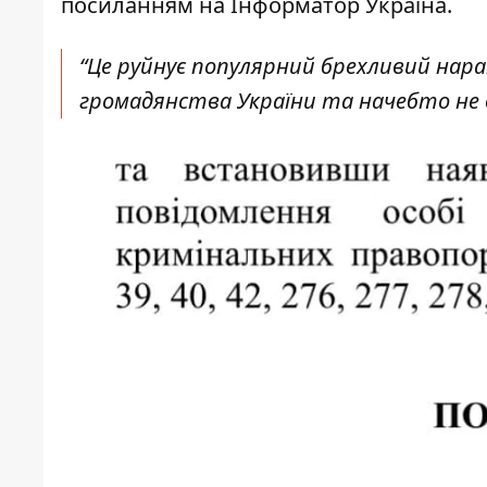
посиланням на
Інформатор Україна
.
“Це руйнує популярний брехливий нар
громадянства України та начебто не в