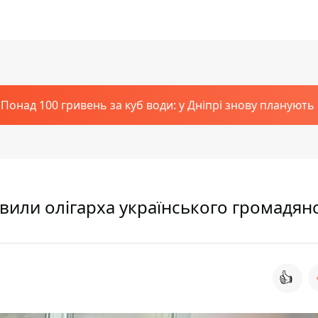
Понад 100 гривень за куб води: у Дніпрі знову планують
вили олігарха українського громадян
👍