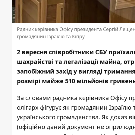
Радник керівника Офісу президента Сергій Лещен
громадянин Ізраїлю та Кіпру
2 вересня співробітники СБУ приїхал
шахрайстві та легалізації майна, о
запобіжний захід
у вигляді тримання
розмірі
майже 510 мільйонів гривень
За словами радника керівника Офісу п
олігарх фігурує як громадянин Ізраїлю т
українського громадянства
. Як доказ 
(офіційно даний документ не оприлюдн