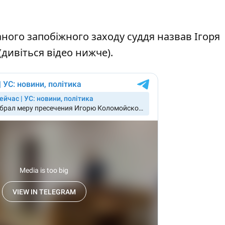
аного запобіжного заходу суддя назвав Ігоря
ивіться відео нижче).