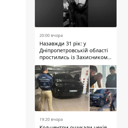
20:00 вчора
Назавжди 31 рік: у
Дніпропетровській області
простились із Захисником
Олександром Рєпіним
19:20 вчора
Кол-центри ошукали чехів