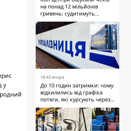
на понад 12 мільйонів
гривень: судитимуть
дніпрянина, який
організував
транснаціональну злочинну
організацію
орис
18:43 вчора
д у
До 10 годин затримки: чому
відхилились від графіка
ародний
потяги, які курсують через
Дніпро та область