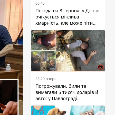
06:45
Погода на 8 серпня: у Дніпрі
очікується мінлива
хмарність, але може піти
дощ
23:20 вчора
Погрожували, били та
вимагали 5 тисяч доларів й
авто: у Павлограді
затримали двох чоловіків