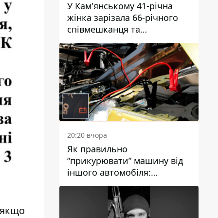
У Кам'янському 41-річна
жінка зарізала 66-річного
співмешканця та
намагалась обманути
поліцейських
20:20 вчора
Як правильно
“прикурювати” машину від
іншого автомобіля:
інструкція для водіїв
 якщо