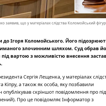
ко заявив, що у матеріалах слідства Коломойський фігур
и до Ігоря Коломойського. Його підозрюют
триманого злочинним шляхом. Суд обрав й
 під вартою з можливістю внесення заста
.
резидента Сергія Лещенка
, у матеріалах слідс
а Кіпру, а також як особа,
яку позбавили
він опублікував скріншот повідомлення про пі
ений). Про це повідомляє Інформатор з