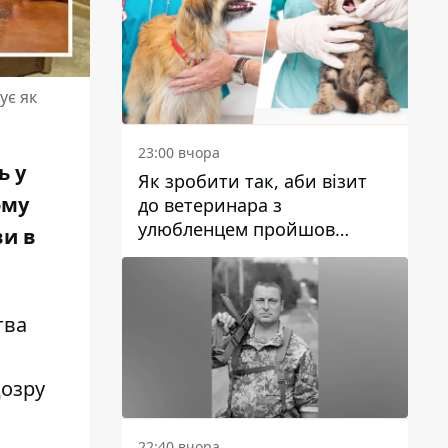
ує як
23:00 вчора
ь у
Як зробити так, аби візит
ому
до ветеринара з
улюбленцем пройшов
ви в
спокійно: прості поради
тва
дозру
22:40 вчора