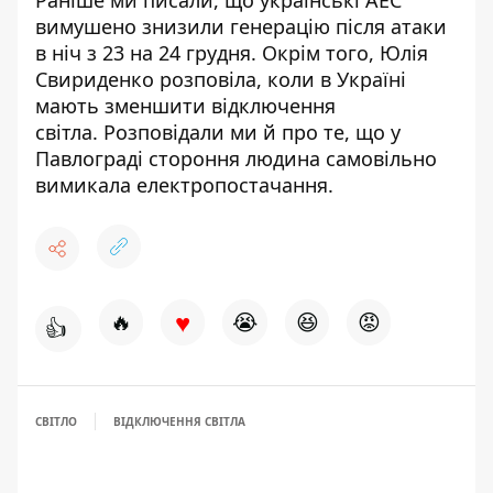
вимушено знизили генерацію
після атаки
в ніч з 23 на 24 грудня. Окрім того, Юлія
Свириденко розповіла,
коли в Україні
мають зменшити відключення
світла
. Розповідали ми й про те, що у
Павлограді
стороння людина самовільно
вимикала електропостачання
.
♥
🔥
😭
😆
😡
👍
СВІТЛО
ВІДКЛЮЧЕННЯ СВІТЛА