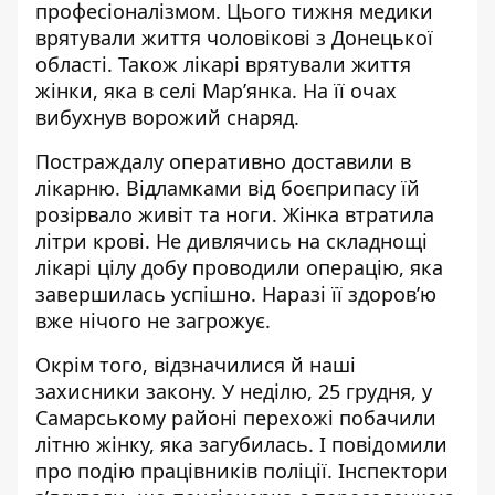
професіоналізмом. Цього тижня медики
врятували
життя чоловікові з Донецької
області
. Також лікарі врятували життя
жінки, яка в селі Мар’янка. На її очах
вибухнув ворожий снаряд.
Постраждалу оперативно доставили в
лікарню. Відламками від боєприпасу їй
розірвало живіт та ноги.
Жінка втратила
літри крові
. Не дивлячись на складнощі
лікарі цілу добу проводили операцію, яка
завершилась успішно. Наразі її здоров’ю
вже нічого не загрожує.
Окрім того, відзначилися й наші
захисники закону. У неділю, 25 грудня, у
Самарському районі перехожі
побачили
літню жінку, яка загубилас
ь. І повідомили
про подію працівників поліції. Інспектори