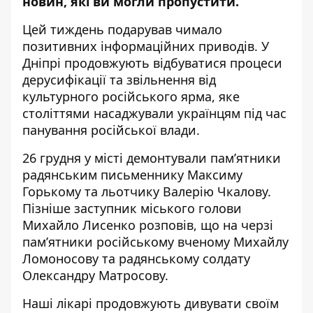
новин, які ви могли пропустити.
Цей тиждень подарував чимало
позитивних інформаційних приводів. У
Дніпрі продовжують відбуватися процеси
дерусифікації та звільнення від
культурного російського ярма, яке
століттями насаджували українцям під час
панування російської влади.
26 грудня у місті демонтували пам’ятники
радянським письменнику
Максиму
Горькому та льотчику Валерію Чкалову
.
Пізніше заступник міського голови
Михайло Лисенко розповів, що на черзі
пам’ятники
російському вченому Михайлу
Ломоносову та радянському солдату
Олександру Матросову.
Наші лікарі продовжують дивувати своїм