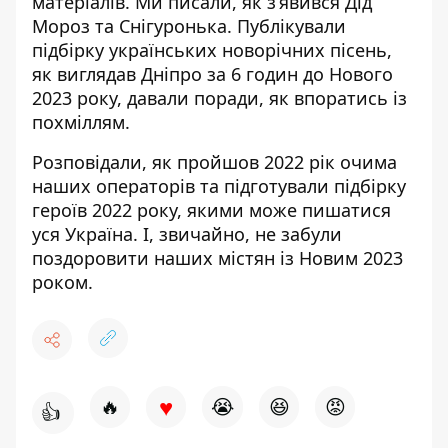
матеріалів. Ми писали, як
з’явився Дід
Мороз та Снігуронька
. Публікували
підбірку українських новорічних пісень
,
як
виглядав Дніпро за 6 годин
до Нового
2023 року, давали поради, як
впоратись із
похміллям
.
Розповідали, як пройшов
2022 рік очима
наших операторів
та підготували підбірку
героїв 2022 року, якими може
пишатися
уся Україна
. І, звичайно, не забули
поздоровити
наших містян із Новим 2023
роком
.
♥
🔥
😭
😆
😡
👍