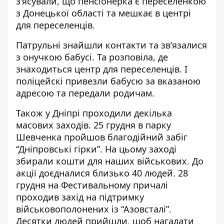
з’ясували, що пенсіонерка є переселенкою
з Донецької області та мешкає в центрі
для переселенців.
Патрульні знайшли контакти та зв’язалися
з онучкою бабусі. Та розповіла, де
знаходиться центр для переселенців. І
поліцейскі привезли бабусю за вказаною
адресою та передали родичам.
Також у Дніпрі проходили декілька
масових заходів. 25 грудня в парку
Шевченка пройшов
благодійний забіг
“Дніпровські гірки”
. На цьому заході
збирали кошти для наших військових. До
акції доєдналися близько 40 людей. 28
грудня на Фестивальному причалі
проходив захід
на підтримку
військовополонених
із “Азовсталі”.
Десятки людей прийшли, щоб нагадати