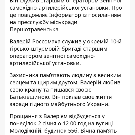
Він служив старшим оператором зенітної
самохідно-артилерійської установки. Про
це повідомляє Інформатор із посиланням
на пресслужбу
міськради
Першотравенська.
Валерій Россомаха служив у окремій 10-й
гірсько-штурмовій бригаді старшим
оператором зенітної самохідно-
артилерійської установки.
Захисника пам’ятають людину з великим
серцем та щирим другом. Валерій любив
свою країну та пишався своєю
Батьківщиною. Він поклав своє життя
заради гідного майбутнього України.
Прощання з Валерієм відбудеться у
понеділок 2 січня о 12.00 год на вулиці
Молодіжній, будинок 55б. Вічна пам’ять