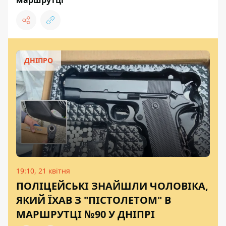
маршрутці
ДНІПРО
19:10, 21 квітня
ПОЛІЦЕЙСЬКІ ЗНАЙШЛИ ЧОЛОВІКА,
ЯКИЙ ЇХАВ З "ПІСТОЛЕТОМ" В
МАРШРУТЦІ №90 У ДНІПРІ