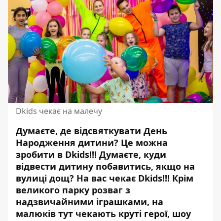
Dkids чекає на малечу
Думаєте, де відсвяткувати День
Народження дитини? Це можна
зробити в Dkids!!! Думаєте, куди
відвести дитину побавитись, якщо на
вулиці дощ? На вас чекає Dkids!!! Крім
великого парку розваг з
надзвичайними іграшками, на
малюків тут чекають круті герої, шоу