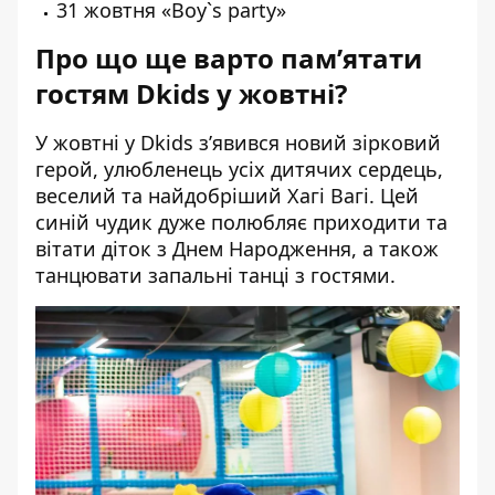
31 жовтня «Boy`s party»
Про що ще варто пам’ятати
гостям Dkids у жовтні?
У жовтні у Dkids з’явився новий зірковий
герой, улюбленець усіх дитячих сердець,
веселий та найдобріший Хагі Вагі. Цей
синій чудик дуже полюбляє приходити та
вітати діток з Днем Народження, а також
танцювати запальні танці з гостями.