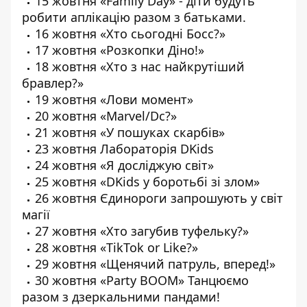
15 жовтня «Family Day» - діти будуть
робити аплікацію разом з батьками.
16 жовтня «Хто сьогодні Босс?»
17 жовтня «Розкопки Діно!»
18 жовтня «Хто з нас найкрутіший
бравлер?»
19 жовтня «Лови момент»
20 жовтня «Marvel/Dc?»
21 жовтня «У пошуках скарбів»
23 жовтня Лабораторія DKids
24 жовтня «Я досліджую світ»
25 жовтня «DKids у боротьбі зі злом»
26 жовтня Єдинороги запрошують у світ
магії
27 жовтня «Хто загубив туфельку?»
28 жовтня «TikTok or Like?»
29 жовтня «Щенячий патруль, вперед!»
30 жовтня «Party BOOM» Танцюємо
разом з дзеркальними пандами!