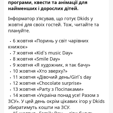
програми, квести та анімації для
найменших і дорослих дітей.
Інформатор з’ясував, що готує Dkids у
жовтні для своїх гостей. Тож, читайте та
плануйте.
6 жовтня «Поринь у світ чарівних
книжок»
7 жовтня «Kid`s music Day»
8 жовтня «Smile Day»
9 жовтня «Я художник, я так бачу»
10 жовтня «Хто зверху?»
11 жовтня «Дівочий день/Girl`s day
12 жовтня «Chocolate surprise»
13 жовтня «Party з Посіпаками»
14 жовтня «Україна понад усе! Разом з
ЗСУ». У цей день окрім цікавих ігор у Dkids
збиратимуть кошти на ЗСУ.