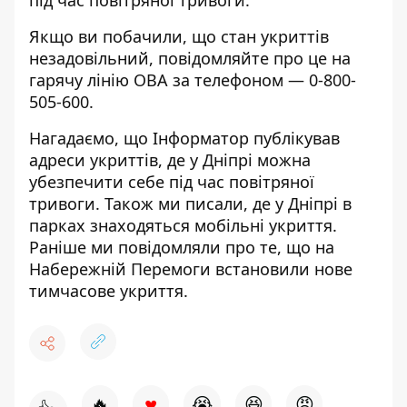
під час повітряної тривоги.
Якщо ви побачили, що стан укриттів
незадовільний, повідомляйте про це на
гарячу лінію ОВА за телефоном —
0-800-
505-600
.
Нагадаємо, що
Інформатор публікував
адреси укриттів
, де у Дніпрі можна
убезпечити себе під час повітряної
тривоги. Також ми писали, де у Дніпрі в
парках
знаходяться мобільні укриття
.
Раніше ми повідомляли про те, що на
Набережній Перемоги
встановили нове
тимчасове укриття
.
♥
🔥
😭
😆
😡