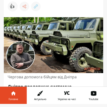
👍
Чергова допомога бійцям від Дніпра
Дніпро продовжує системно
підтримувати бійців на фронті та
забезпечувати їх необхідними технікою
Головна
Актуально
Україна на часі
Youtube
й устаткуванням. Нині
місто відправило