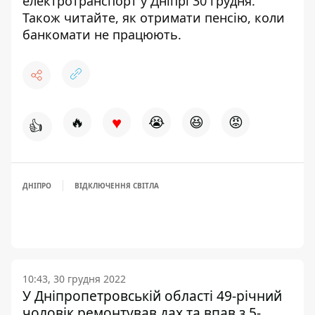
електротранспорт у Дніпрі 30 грудня
.
Також читайте,
як отримати пенсію, коли
банкомати не працюють
.
♥
🔥
😭
😆
😡
👍
ДНІПРО
ВІДКЛЮЧЕННЯ СВІТЛА
10:43, 30 грудня 2022
У Дніпропетровській області 49-річний
чоловік ремонтував дах та впав з 5-