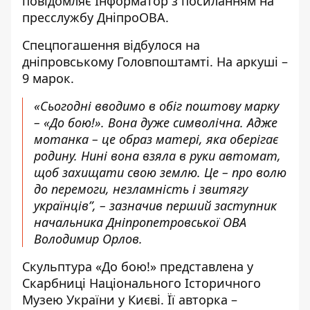
повідомляє Інформатор з посиланням на
пресслужбу ДніпроОВА.
Спецпогашення відбулося на
дніпровському Головпоштамті. На аркуші –
9 марок.
«Сьогодні вводимо в обіг поштову марку
– «До бою!». Вона дуже символічна. Адже
мотанка – це образ матері, яка оберігає
родину. Нині вона взяла в руки автомат,
щоб захищати свою землю. Це – про волю
до перемоги, незламність і звитягу
українців”, – зазначив перший заступник
начальника Дніпропетровської ОВА
Володимир Орлов.
Скульптура «До бою!» представлена у
Скарбниці Національного Історичного
Музею України у Києві. Її авторка –