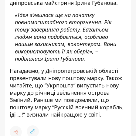
дніпровська майстриня Ірина Губанова.
«Ідея з’явилася ще на початку
повномасштабного вторгнення. Рік
тому завершила роботу. Багатьом
людям вона подобається, особливо
нашим захисникам, волонтерам. Вони
використовують її як оберіг», –
поділилася Ірина Губанова.
Нагадаємо, у Дніпропетровській області
презентували нову поштову марку
. Також
читайте, що “Укрпошта” випустить нову
марку
до річниці звільнення острова
Зміїний
. Раніше ми повідомляли, що
поштову марку “Русскій воєнний корабль,
іді …!”
визнали найкращою у світі
.