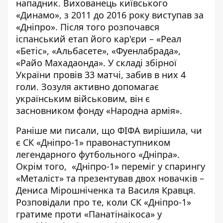
нападник. Вихованець київського
«Динамо», з 2011 до 2016 року виступав за
«Дніпро». Після того розпочався
іспанський етап його кар'єри – «Реал
«Бетіс», «Альбасете», «Фуенлабрада»,
«Райо Махадаонда». У складі збірної
України провів 33 матчі, забив в них 4
голи. Зозуля активно
допомагає
українським військовим
, він є
засновником фонду «Народна армія».
Раніше ми писали, що ФІФА вирішила,
чи
є СК «Дніпро-1» правонаступником
легендарного футбольного
«Дніпра».
Окрім того,
«Дніпро-1» переміг у спарингу
«Металіст»
та презентував двох новачків –
Дениса Мірошніченка та Василя Кравця.
Розповідали про те, коли
СК «Дніпро-1»
гратиме проти «Панатінаікоса»
у