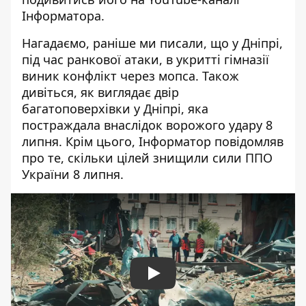
Інформатора
.
Нагадаємо, раніше ми писали, що
у Дніпрі,
під час ранкової атаки, в укритті гімназії
виник конфлікт через мопса
. Також
дивіться,
як виглядає двір
багатоповерхівки у Дніпрі
, яка
постраждала внаслідок ворожого удару 8
липня. Крім цього, Інформатор повідомляв
про те,
скільки цілей знищили сили ППО
України 8 липня
.
Play