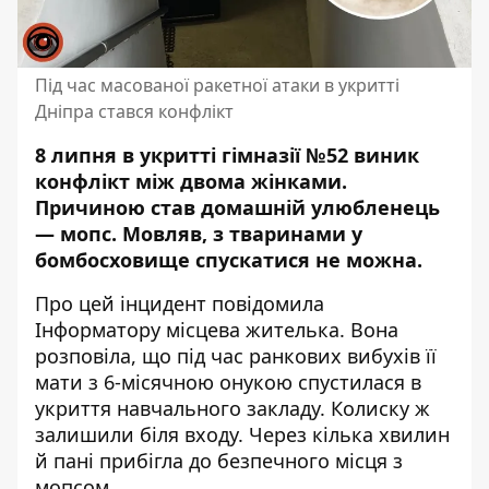
Під час масованої ракетної атаки в укритті
Дніпра стався конфлікт
8 липня в укритті гімназії №52 виник
конфлікт між двома жінками.
Причиною став домашній улюбленець
— мопс. Мовляв, з тваринами у
бомбосховище спускатися не можна.
Про цей інцидент повідомила
Інформатору місцева жителька. Вона
розповіла, що
під час ранкових вибухів
її
мати з 6-місячною онукою спустилася в
укриття навчального закладу. Колиску ж
залишили біля входу. Через кілька хвилин
й пані прибігла до безпечного місця з
мопсом.