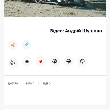
Відео: Андрій Шушпан
♥
🔥
😭
😆
😡
👍
ДНІПРО
ВІЙНА
ВІДЕО