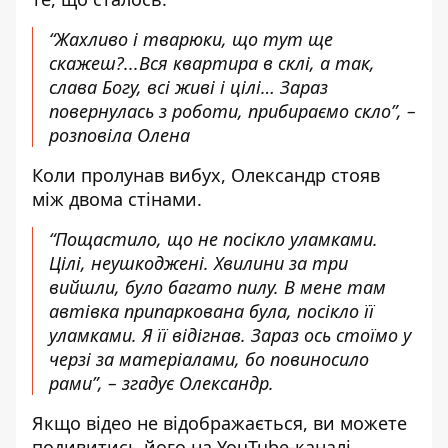
“Жахливо і тварюки, що тут ще
скажеш?...Вся квартира в склі, а так,
слава Богу, всі живі і цілі… Зараз
повернулась з роботи, прибираємо скло”, –
розповіла Олена
Коли пролунав вибух, Олександр стояв
між двома стінами.
“Пощастило, що не посікло уламками.
Цілі, неушкоджені. Хвилини за три
вийшли, було багато пилу. В мене там
автівка припаркована була, посікло її
уламками. Я її відігнав. Зараз ось стоїмо у
черзі за матеріалами, бо повиносило
рами”, – згадує Олександр.
Якщо відео не відображається, ви можете
подивитись його на
YouTube-каналі