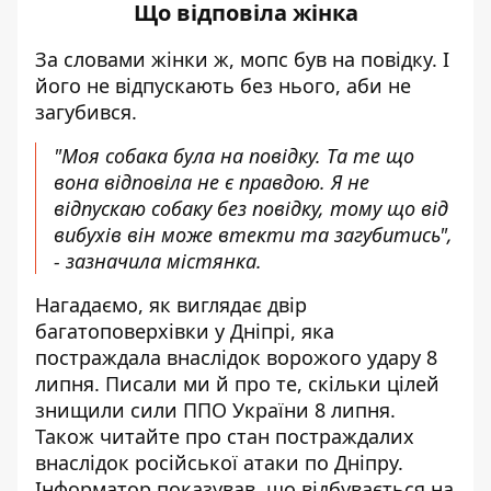
Що відповіла жінка
За словами жінки ж, мопс був на повідку. І
його не відпускають без нього, аби не
загубився.
"Моя собака була на повідку. Та те що
вона відповіла не є правдою. Я не
відпускаю собаку без повідку, тому що від
вибухів він може втекти та загубитись",
- зазначила містянка.
Нагадаємо,
як виглядає двір
багатоповерхівки у Дніпрі
, яка
постраждала внаслідок ворожого удару 8
липня. Писали ми й про те,
скільки цілей
знищили сили ППО України 8 липня
.
Також читайте про
стан постраждалих
внаслідок російської атаки по Дніпру
.
Інформатор показував,
що відбувається на