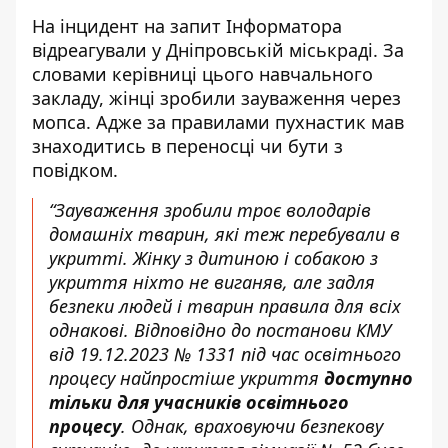
На інцидент на запит Інформатора
відреагували у Дніпровській міськраді. За
словами керівниці цього навчального
закладу, жінці зробили зауваження через
мопса. Адже за правилами пухнастик мав
знаходитись в переносці чи бути з
повідком.
“Зауваження зробили троє володарів
домашніх тварин, які теж перебували в
укритті. Жінку з дитиною і собакою з
укриття ніхто не виганяв, але задля
безпеки людей і тварин правила для всіх
однакові. Відповідно до постанови КМУ
від 19.12.2023 № 1331 під час освітнього
процесу найпростіше укриття
доступно
тільки для учасників освітнього
процесу
. Однак, враховуючи безпекову