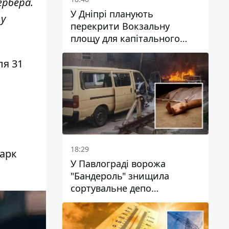
ербера.
У Дніпрі планують
 у
перекрити Вокзальну
площу для капітального
ремонту будинку, в який
влучила ворожа ракета: які
ля 31
терміни
18:29
парк
У Павлограді ворожа
"Бандероль" знищила
сортувальне депо
"Укрпошти" та вбила двох
працівниць