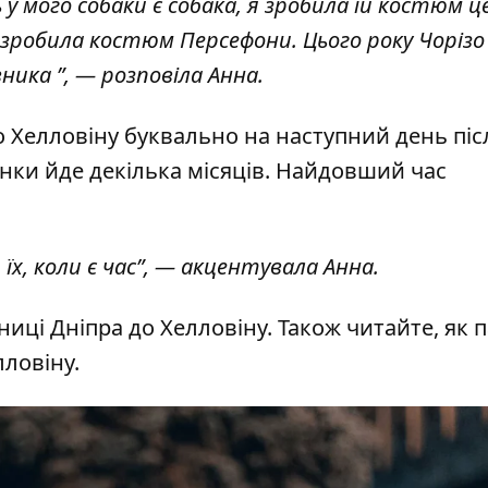
у мого собаки є собака, я зробила їй костюм ц
 зробила костюм Персефони. Цього року Чорізо
ика ”, — розповіла Анна.
 Хелловіну буквально на наступний день піс
нки йде декілька місяців. Найдовший час
х, коли є час”, — акцентувала Анна.
иці Дніпра до Хелловіну
. Також читайте,
як 
лловіну
.