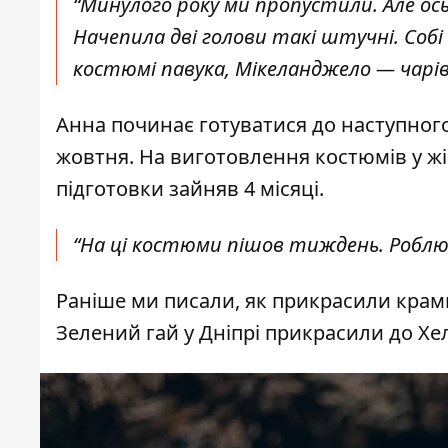
“Минулого року ми пропустили. Але ось 
Начепила дві голови такі штучні. Собі
костюмі павука, Мікеланджело — чарівн
Анна починає готуватися до наступного
жовтня. На виготовлення костюмів у жі
підготовки зайняв 4 місяці.
“На ці костюми пішов тиждень. Роблю ї
Раніше ми писали,
як прикрасили крамн
Зелений гай у Дніпрі прикрасили до Хе