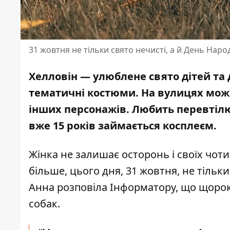
31 жовтня не тільки свято нечисті, а й День Нар
Хелловін — улюблене свято дітей та 
тематичні костюми
. На вулицях мож
інших персонажів. Любить перевтілюв
вже 15 років займається косплеєм.
Жінка не залишає осторонь і своїх чот
більше, цього дня, 31 жовтня, не тільк
Анна розповіла Інформатору, що щорок
собак.