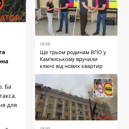
поранив КАБ
18:58
та
Ще трьом родинам ВПО у
Кам’янському вручили
она
ключі від нових квартир
. Ба
такса.
ня для
18:40