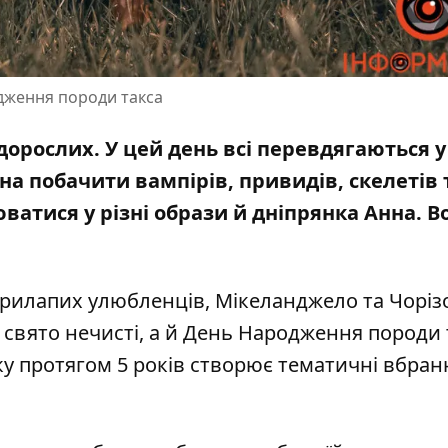
одження породи такса
дорослих. У цей день всі перевдягаються у
на побачити вампірів, привидів, скелетів 
атися у різні образи й дніпрянка Анна. В
ирилапих улюбленців, Мікеланджело та Чорізо
и свято нечисті, а й День Народження породи 
у протягом 5 років створює тематичні вбран