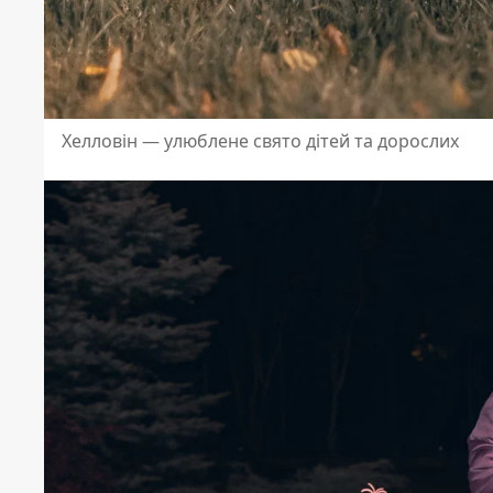
Хелловін — улюблене свято дітей та дорослих