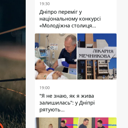
19:30
Дніпро переміг у
національному конкурсі
«Молодіжна столиця
України – 2026»
19:00
"Я не знаю, як я жива
залишилась": у Дніпрі
рятують
військовослужбовицю та
мати чотирьох дітей, яку