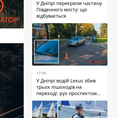
У Дніпрі перекрили частину
Південного мосту: що
відбувається
17:59
У Дніпрі водій Lexus збив
трьох пішоходів на
переході: рух проспектом
Науки ускладнений