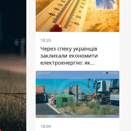
18:20
Через спеку українців
закликали економити
електроенергію: як
уникнути перевантаження
мереж
18:04