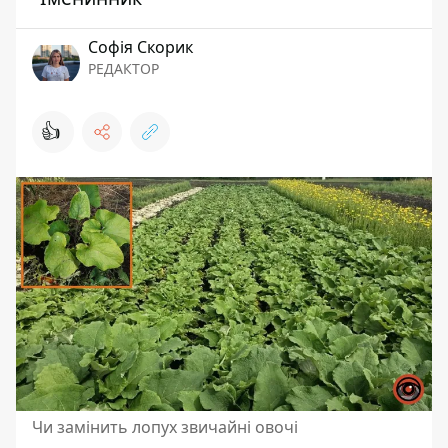
Софія Скорик
РЕДАКТОР
👍
Чи замінить лопух звичайні овочі