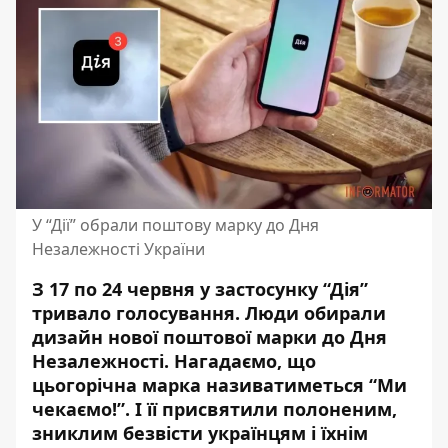
У “Дії” обрали поштову марку до Дня
Незалежності України
З 17 по 24 червня у застосунку “Дія”
тривало голосування. Люди обирали
дизайн
нової поштової марки до Дня
Незалежності
. Нагадаємо, що
цьогорічна марка називатиметься “Ми
чекаємо!”. І її присвятили полоненим,
зниклим безвісти українцям і їхнім