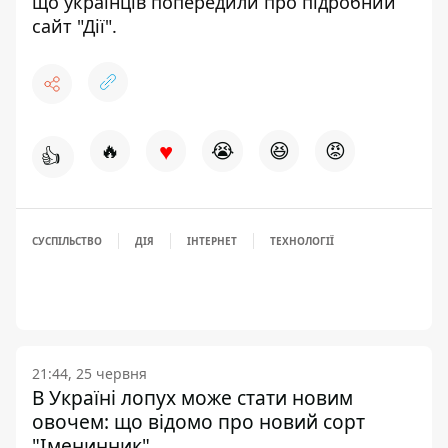
що українців
попередили про підробний
сайт "Дії"
.
♥
🔥
😭
😆
😡
👍
СУСПІЛЬСТВО
ДІЯ
ІНТЕРНЕТ
ТЕХНОЛОГІЇ
21:44, 25 червня
В Україні лопух може стати новим
овочем: що відомо про новий сорт
"Іменинник"