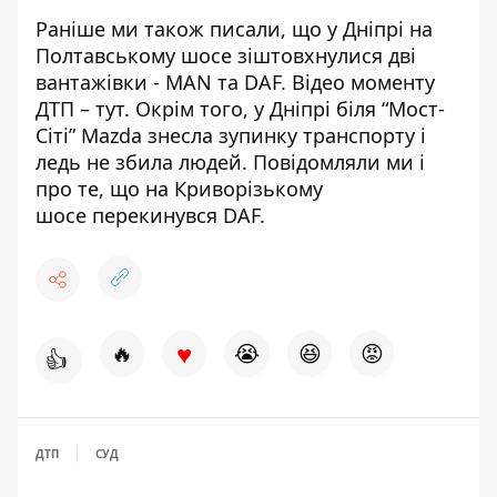
Раніше ми також писали, що у Дніпрі на
Полтавському шосе зіштовхнулися дві
вантажівки -
MAN та DAF
. Відео моменту
ДТП –
тут
. Окрім того, у Дніпрі біля “Мост-
Сіті” Mazda
знесла зупинку транспорту
і
ледь не збила людей. Повідомляли ми і
про те, що на Криворізькому
шосе
перекинувся DAF
.
♥
🔥
😭
😆
😡
👍
ДТП
СУД