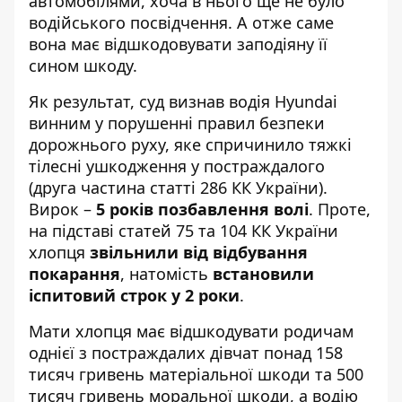
автомобілями, хоча в нього ще не було
водійського посвідчення. А отже саме
вона має відшкодовувати заподіяну її
сином шкоду.
Як результат, суд визнав водія Hyundai
винним у порушенні правил безпеки
дорожнього руху, яке спричинило тяжкі
тілесні ушкодження у постраждалого
(друга частина статті 286 КК України).
Вирок –
5 років позбавлення волі
. Проте,
на підставі статей 75 та 104 КК України
хлопця
звільнили від відбування
покарання
, натомість
встановили
іспитовий строк у 2 роки
.
Мати хлопця має відшкодувати родичам
однієї з постраждалих дівчат понад 158
тисяч гривень матеріальної шкоди та 500
тисяч гривень моральної шкоди, а водію