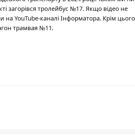
ті загорівся тролейбус №17
. Якщо відео не
и на YouTube-каналі Інформатора
. Крім цього
вагон трамвая №11
.