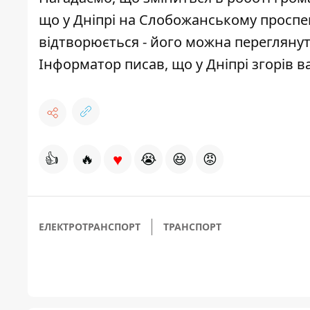
що у Дніпрі
на Слобожанському проспек
відтворюється - його
можна переглянут
Інформатор писав, що у Дніпрі
згорів 
♥
👍
🔥
😭
😆
😡
ЕЛЕКТРОТРАНСПОРТ
ТРАНСПОРТ