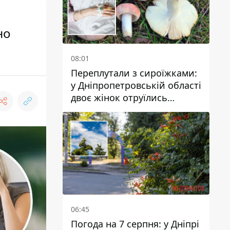
но
08:01
Переплутали з сироїжками:
у Дніпропетровській області
двоє жінок отруїлись
грибами
06:45
Погода на 7 серпня: у Дніпрі