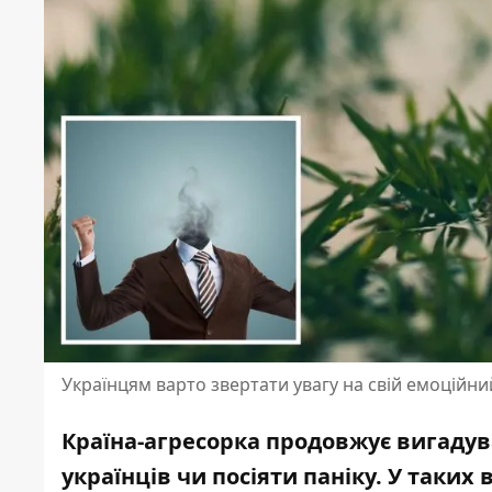
Українцям варто звертати увагу на свій емоційни
Країна-агресорка продовжує вигадув
українців чи посіяти паніку. У таких