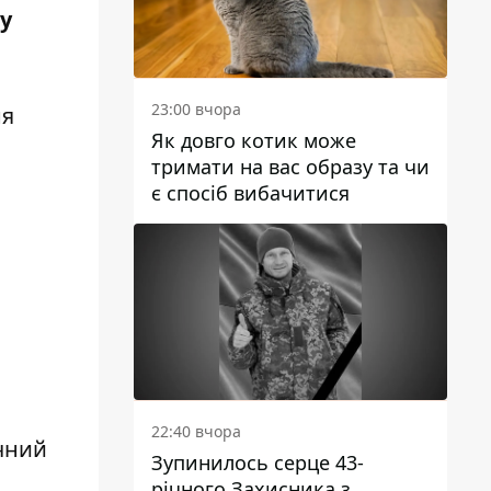
у
23:00 вчора
ня
Як довго котик може
тримати на вас образу та чи
є спосіб вибачитися
22:40 вчора
ічний
Зупинилось серце 43-
річного Захисника з