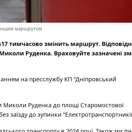
а іншим маршрутом
 №17 тимчасово змінить маршрут. Відповідн
і Миколи Руденка. Враховуйте зазначені зм
иланням на
пресслужбу КП “Дніпровський
нки Миколи Руденка до площі Старомостової
ез заїзду до зупинки “Електротранспортникі
адського транспорту в 2024 році
.
Також ми пи