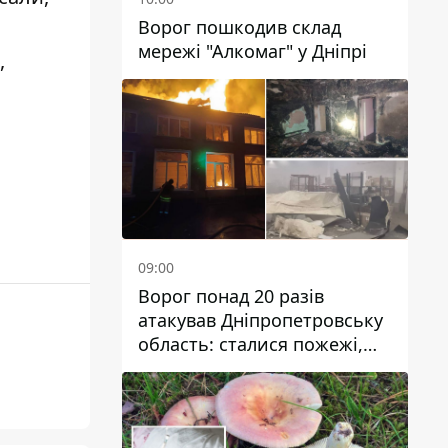
Ворог пошкодив склад
мережі "Алкомаг" у Дніпрі
,
09:00
Ворог понад 20 разів
атакував Дніпропетровську
область: сталися пожежі,
постраждали будинки,
інфраструктура та авто