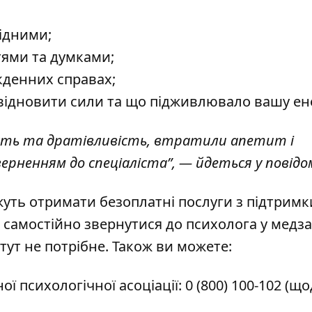
рідними;
тями та думками;
кденних справах;
відновити сили та що підживлювало вашу ен
ість та дратівливість, втратили апетит і
верненням до спеціаліста”, — йдеться у повідо
жуть отримати безоплатні послуги з підтримк
 самостійно звернутися до психолога у медза
тут не потрібне. Також ви можете:
ї психологічної асоціації:
0 (800) 100-102
(що