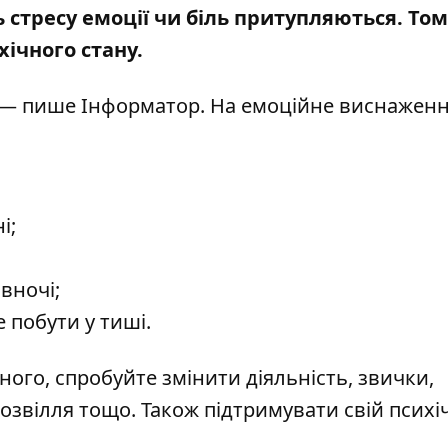
 стресу емоції чи біль притупляються. Том
хічного стану.
, — пише Інформатор. На емоційне виснажен
і;
вночі;
 побути у тиші.
ного, спробуйте змінити діяльність, звички,
озвілля тощо. Також підтримувати свій псих