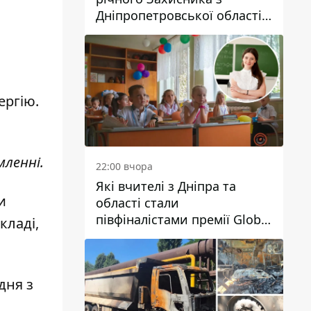
Дніпропетровської області
Євгена Зінченка
ергію.
мленні.
22:00 вчора
Які вчителі з Дніпра та
и
області стали
півфіналістами премії Global
кладі,
Teacher Prize Ukraine 2026
дня з