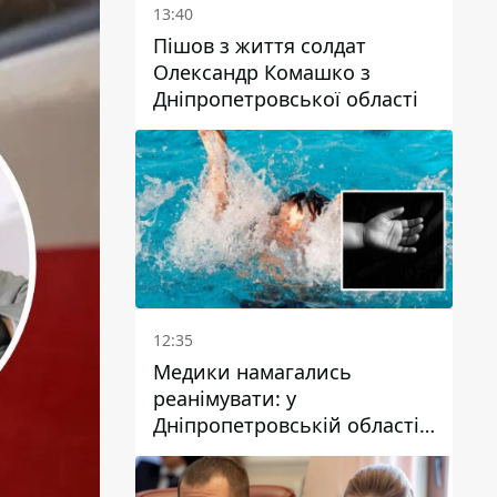
13:40
Пішов з життя солдат
Олександр Комашко з
Дніпропетровської області
12:35
Медики намагались
реанімувати: у
Дніпропетровській області
дворічний хлопчик потонув
у басейні