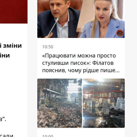
і зміни
10:50
іни
«Працювати можна просто
стуливши писок»: Філатов
пояснив, чому рідше пише у
соцмережах та
розкритикував медійність
чиновників
в”.
сали,
10:00