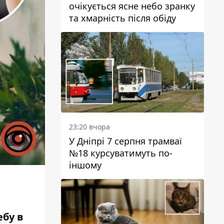
очікується ясне небо зранку
та хмарність після обіду
23:20 вчора
У Дніпрі 7 серпня трамваї
№18 курсуватимуть по-
іншому
ебу в