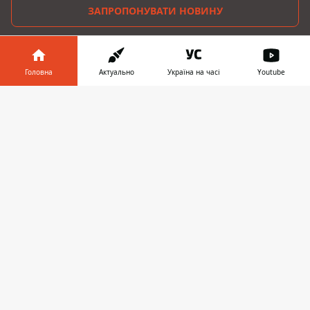
ЗАПРОПОНУВАТИ НОВИНУ
Дніпро
Головна
Актуально
Україна на часі
Youtube
Область
Інформатор у
Завантажити
Україна
телефоні
👉
Реклама
Пресрелізи
Про нас
Інформатор проекти