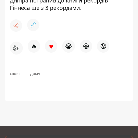
Дніпра
потрапив до Книги рекордів
Гіннеса
ще з 3 рекордами.
♥
🔥
😭
😆
😡
👍
СПОРТ
ДОБРЕ