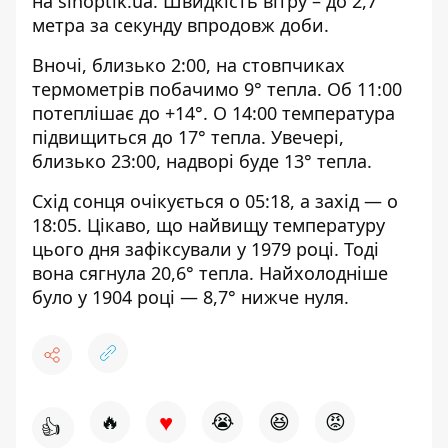
на
sinoptik.ua
. Швидкість вітру – до 2,7
метра за секунду впродовж доби.
Вночі, близько 2:00, на стовпчиках
термометрів побачимо 9° тепла. Об 11:00
потеплішає до +14°. О 14:00 температура
підвищиться до 17° тепла. Увечері,
близько 23:00, надворі буде 13° тепла.
Схід сонця очікується о 05:18, а захід — о
18:05. Цікаво, що найвищу температуру
цього дня зафіксували у 1979 році. Тоді
вона сягнула 20,6° тепла. Найхолодніше
було у 1904 році — 8,7° нижче нуля.
♥
🔥
😭
😆
😡
👍