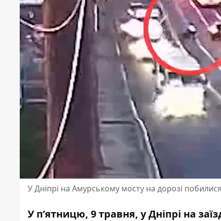
У Дніпрі на Амурському мосту на дорозі побилися 
У п’ятницю, 9 травня, у Дніпрі на заї