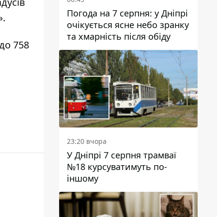
адусів
Погода на 7 серпня: у Дніпрі
».
очікується ясне небо зранку
та хмарність після обіду
 до 758
23:20 вчора
У Дніпрі 7 серпня трамваї
№18 курсуватимуть по-
іншому