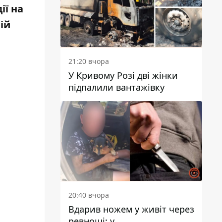
ії на
ій
21:20 вчора
У Кривому Розі дві жінки
підпалили вантажівку
20:40 вчора
Вдарив ножем у живіт через
ревнощі: у