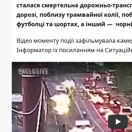
сталася смертельна дорожньо-транспо
дорозі, поблизу трамвайної колії, поб
футболці та шортах, а інший — чорн
Відео моменту події зафільмувала кам
Інформатор із посиланням на Ситуацій
Play