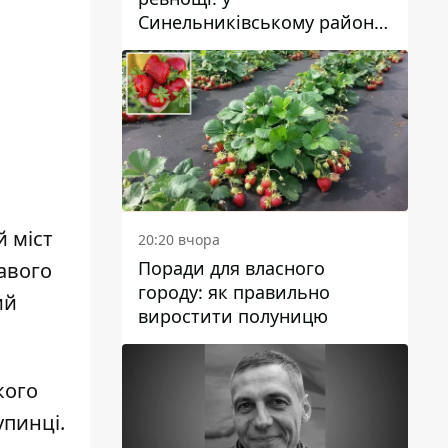
Синельниківському районі
затримали 49-річного
чоловіка за вбивство
й міст
20:20 вчора
Поради для власного
равого
городу: як правильно
ий
виростити полуницю
кого
упинці.