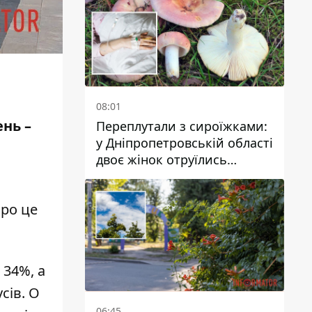
08:01
ень –
Переплутали з сироїжками:
у Дніпропетровській області
двоє жінок отруїлись
грибами
Про це
 34%, а
сів. О
06:45