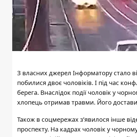
З власних джерел Інформатору стало ві
побилися двоє чоловіків. І під час конф
берега. Внаслідок події чоловік у чорно
хлопець отримав травми. Його достави
Також в соцмережах з’явилося інше від
проспекту. На кадрах чоловік у чорному 