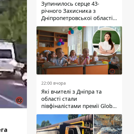
Зупинилось серце 43-
річного Захисника з
Дніпропетровської області
Євгена Зінченка
22:00 вчора
Які вчителі з Дніпра та
області стали
півфіналістами премії Global
Teacher Prize Ukraine 2026
ега