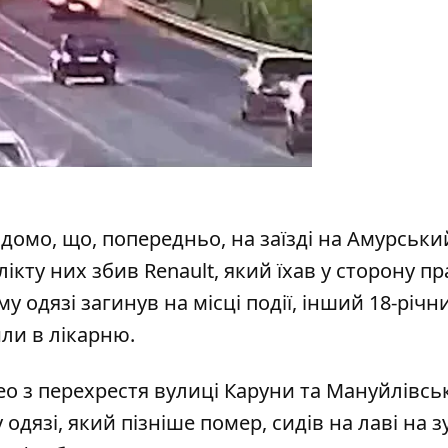
домо, що, попередньо, на заїзді на Амурськи
лікту них збив Renault, який їхав у сторону п
му одязі загинув на місці події, інший 18-річн
ли в лікарню.
ео з перехрестя вулиці Каруни та Мануйлівсь
одязі, який пізніше помер, сидів на лаві на з