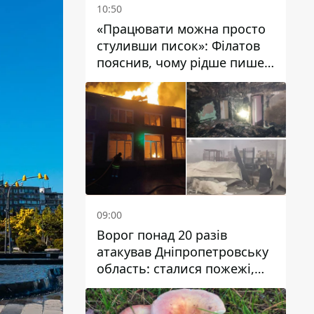
10:50
«Працювати можна просто
стуливши писок»: Філатов
пояснив, чому рідше пише у
соцмережах та
розкритикував медійність
чиновників
09:00
Ворог понад 20 разів
атакував Дніпропетровську
область: сталися пожежі,
постраждали будинки,
інфраструктура та авто