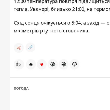
12:00 температура повітря підвищиться д
тепла. Увечері, близько 21:00, на терм
Схід сонця очікується о 5:04, а захід —
міліметрів ртутного стовпчика.
♥
👍
🔥
😭
😆
😡
ПОГОДА