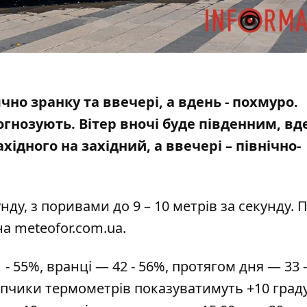
нячно зранку та ввечері, а вдень - похмуро.
гнозують. Вітер вночі буде південним, вд
ідного на західний, а ввечері – північно-
унду, з поривами до 9 – 10 метрів за секунду. 
на
meteofor.com.ua
.
- 55%, вранці — 42 - 56%, протягом дня — 33 -
впчики термометрів показуватимуть +10 граду