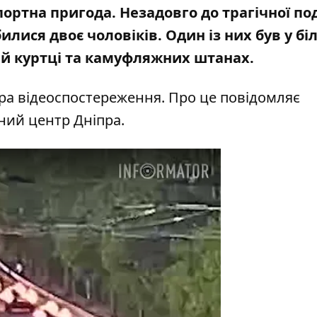
ртна пригода. Незадовго до трагічної под
илися двоє чоловіків. Один із них був у біл
ій куртці та камуфляжних штанах.
ера відеоспостереження. Про це повідомляє
ний центр Дніпра.