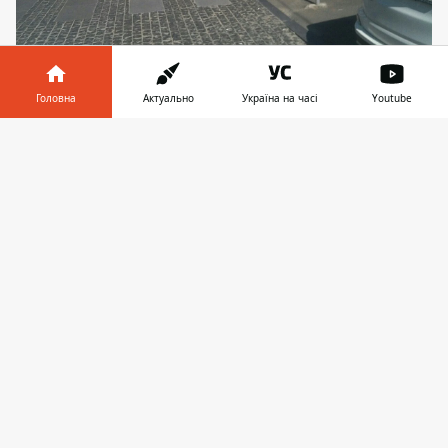
Ох ці порушники
Головна
Актуально
Україна на часі
Youtube
Інформатор у
Завантажити
телефоні
👉
Щоб не заважало
Нагадаємо, що у Дніпрі
планують