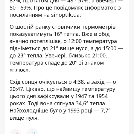
87%, протягом дня — 48 - 57%, а ввечері —
50 - 69%. Про це повідомляє Інформатор з
посиланням на sinoptik.ua
.
О шостій ранку стовпчики термометрів
показуватимуть 16° тепла. Вже в обід
значно потеплішає, о 12:00 температура
підніметься до 21° вище нуля, а до 15:00 —
до 23° тепла. Увечері, близько 21:00,
температура спаде до 20° зі знаком
«плюс».
Схід сонця очікується о 4:38, а захід — о
20:47. Цікаво, що найвищу температуру
цього дня зафіксували у 1947 та 1954
роках. Тоді вона сягнула 34,6° тепла.
Найхолодніше було у 1993 році — 7,7°
вище нуля.