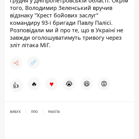
грудня
у Дніпропетровській області. Окрім
того, Володимир Зеленський
вручив
відзнаку "Хрест бойових заслуг"
командиру 93-ї бригади Павлу Палісі.
Розповідали ми й про те, що в Україні
не
завжди оголошуватимуть тривогу через
зліт літака МіГ
.
♥
🔥
😭
😆
😡
👍
ВИБУХ
ППО
РАКЕТА