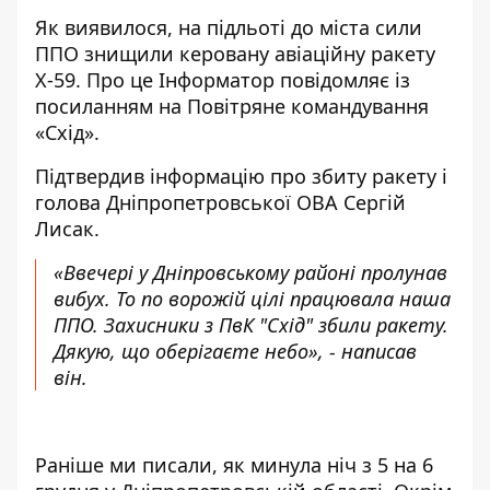
Як виявилося, на підльоті до міста сили
ППО знищили керовану авіаційну ракету
Х-59. Про це Інформатор повідомляє із
посиланням на
Повітряне командування
«Схід»
.
Підтвердив інформацію про збиту ракету і
голова Дніпропетровської ОВА Сергій
Лисак
.
«Ввечері у Дніпровському районі пролунав
вибух. То по ворожій цілі працювала наша
ППО. Захисники з ПвК "Схід" збили ракету.
Дякую, що оберігаєте небо», - написав
він.
Раніше ми писали,
як минула ніч з 5 на 6